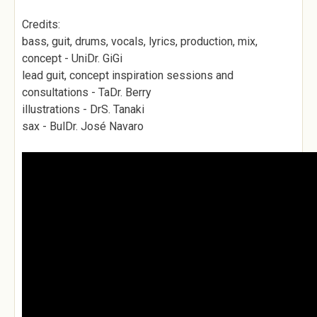
Credits:
bass, guit, drums, vocals, lyrics, production, mix,
concept - UniDr. GiGi
lead guit, concept inspiration sessions and
consultations - TaDr. Berry
illustrations - DrS. Tanaki
sax - BulDr. José Navaro