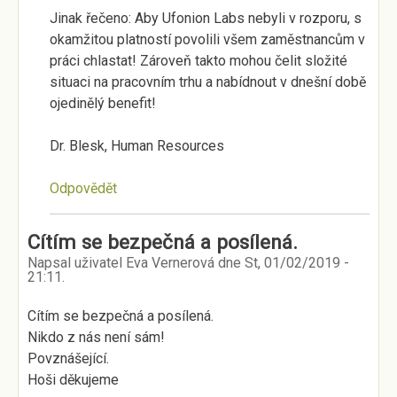
Jinak řečeno: Aby Ufonion Labs nebyli v rozporu, s
okamžitou platností povolili všem zaměstnancům v
práci chlastat! Zároveň takto mohou čelit složité
situaci na pracovním trhu a nabídnout v dnešní době
ojedinělý benefit!
Dr. Blesk, Human Resources
Odpovědět
Cítím se bezpečná a posílená.
Napsal uživatel
Eva Vernerová
dne
St, 01/02/2019 -
21:11
.
Cítím se bezpečná a posílená.
Nikdo z nás není sám!
Povznášející.
Hoši děkujeme