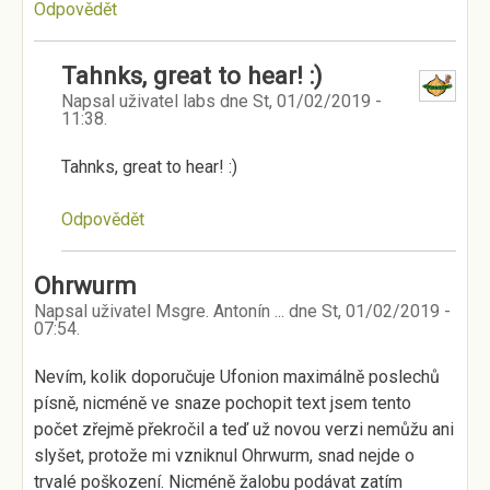
Odpovědět
Tahnks, great to hear! :)
Napsal uživatel
labs
dne
St, 01/02/2019 -
11:38
.
Tahnks, great to hear! :)
Odpovědět
Ohrwurm
Napsal uživatel
Msgre. Antonín ...
dne
St, 01/02/2019 -
07:54
.
Nevím, kolik doporučuje Ufonion maximálně poslechů
písně, nicméně ve snaze pochopit text jsem tento
počet zřejmě překročil a teď už novou verzi nemůžu ani
slyšet, protože mi vzniknul Ohrwurm, snad nejde o
trvalé poškození. Nicméně žalobu podávat zatím