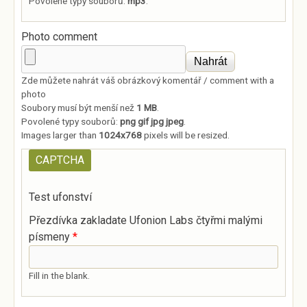
Povolené typy souborů:
mp3
.
Photo comment
Zde můžete nahrát váš obrázkový komentář / comment with a
photo
Soubory musí být menší než
1 MB
.
Povolené typy souborů:
png gif jpg jpeg
.
Images larger than
1024x768
pixels will be resized.
CAPTCHA
Test ufonství
Přezdívka zakladate Ufonion Labs čtyřmi malými
písmeny
*
Fill in the blank.