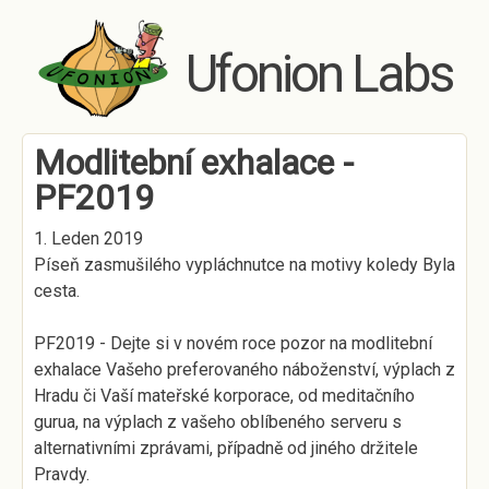
Skip to main content
Ufonion Labs
Modlitební exhalace -
PF2019
1. Leden 2019
Píseň zasmušilého vypláchnutce na motivy koledy Byla
cesta.
PF2019 - Dejte si v novém roce pozor na modlitební
exhalace Vašeho preferovaného náboženství, výplach z
Hradu či Vaší mateřské korporace, od meditačního
gurua, na výplach z vašeho oblíbeného serveru s
alternativními zprávami, případně od jiného držitele
Pravdy.