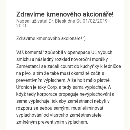
Zdravíme kmenového akcionáře!
Napsal uživatel
Dr. Blesk
dne
St, 01/02/2019 -
20:10
.
Zdravíme kmenového akcionáře! :)
Váš komentář způsobil v openspace UL výbuch
smíchu a následný rozklad novoroční morálky.
Zaměstanci se začali courat do kuchyňky k ledničce
na pivo, s tím že také musí okamžitě začít s
preventivním výplachem. A že holt málo platné,
Ufonion je taky Corp. a tedy sama vyplachuje. A
když tedy korporace propaguje nevyplachování a
sama vyplachuje, tak aby zaměstnanci nebyli v
rozporu se sebou samými, musí eliminovat
vyplachování od vlastního zaměstnavatele
zmíněným preventivním výplachem.