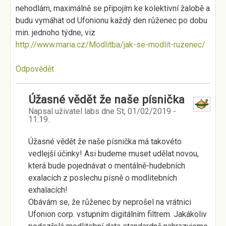
nehodlám, maximálně se připojím ke kolektivní žalobě a
budu vymáhat od Ufonionu každý den růženec po dobu
min. jednoho týdne, viz
http://www.maria.cz/Modlitba/jak-se-modlit-ruzenec/
Odpovědět
Úžasné vědět že naše písnička
Napsal uživatel
labs
dne
St, 01/02/2019 -
11:19
.
Úžasné vědět že naše písnička má takovéto
vedlejší účinky! Asi budeme muset udělat novou,
která bude pojednávat o mentálně-hudebních
exalacích z poslechu písně o modlitebních
exhalacích!
Obávám se, že růženec by neprošel na vrátnici
Ufonion corp. vstupním digitálním filtrem. Jakákoliv