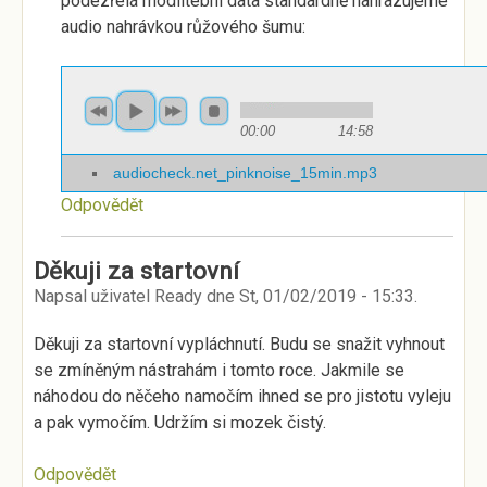
podezřelá modlitební data standardně nahrazujeme
audio nahrávkou růžového šumu:
00:00
14:58
audiocheck.net_pinknoise_15min.mp3
Odpovědět
Děkuji za startovní
Napsal uživatel
Ready
dne
St, 01/02/2019 - 15:33
.
Děkuji za startovní vypláchnutí. Budu se snažit vyhnout
se zmíněným nástrahám i tomto roce. Jakmile se
náhodou do něčeho namočím ihned se pro jistotu vyleju
a pak vymočím. Udržím si mozek čistý.
Odpovědět