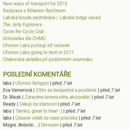
New ways of transport for 2012
Rozprava s Milanem Buričinem
Labská bouda zachráněna / Labská lodge saved
The Jelly Explorers
Cycle Re-Cycle Club
Grilovačka dle ČHMÚ
Ufonion Labs pořizují síť večerek
Ufonion Labs going lo-tech in 2011
Chaberská skládka při podzimním soumraku
POSLEDNÍ KOMENTÁŘE
labs
|
Ufonion Religion
|
před
7 let
Eva Vernerová
|
Cítím se bezpečná a posílená.
|
před
7 let
Dr. Blesk
|
Zdravíme kmenového akcionáře!
|
před
7 let
Ready
|
Děkuji za startovní
|
před
7 let
labs
|
Tahnks, great to hear! :)
|
před
7 let
labs
|
Úžasné vědět že naše písnička
|
před
7 let
Msgre. Antonín ...
|
Ohrwurm
|
před
7 let