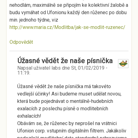
nehodlám, maximálně se připojím ke kolektivní žalobě a
budu vymáhat od Ufonionu každý den růženec po dobu
min. jednoho týdne, viz
http://www.maria.cz/Modlitba/jak-se-modlit-ruzenec/
Odpovědět
Úžasné vědět že naše písnička
Napsal uživatel
labs
dne
St, 01/02/2019 -
11:19
.
Úžasné vědět že naše písnička má takovéto
vedlejší účinky! Asi budeme muset udělat novou,
která bude pojednávat o mentálně-hudebních
exalacích z poslechu písně o modlitebních
exhalacích!
Obávám se, že růženec by neprošel na vrátnici
Ufonion corp. vstupním digitálním filtrem. Jakákoliv