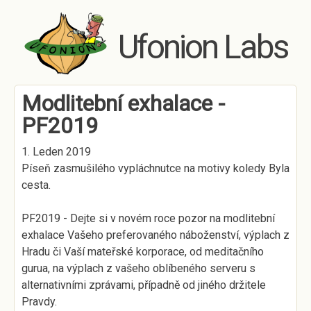
Skip to main content
Ufonion Labs
Modlitební exhalace -
PF2019
1. Leden 2019
Píseň zasmušilého vypláchnutce na motivy koledy Byla
cesta.
PF2019 - Dejte si v novém roce pozor na modlitební
exhalace Vašeho preferovaného náboženství, výplach z
Hradu či Vaší mateřské korporace, od meditačního
gurua, na výplach z vašeho oblíbeného serveru s
alternativními zprávami, případně od jiného držitele
Pravdy.