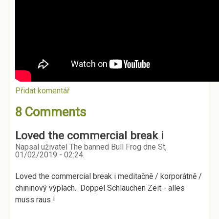
Přidat komentář
8 Comments
Loved the commercial break i
Napsal uživatel
The banned Bull Frog
dne
St,
01/02/2019 - 02:24
.
Loved the commercial break i meditačně / korporátně /
chininový výplach. Doppel Schlauchen Zeit - alles
muss raus !