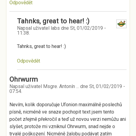
Odpovědět
Tahnks, great to hear! :)
Napsal uživatel
labs
dne
St, 01/02/2019 -
11:38
.
Tahnks, great to hear! :)
Odpovědět
Ohrwurm
Napsal uživatel
Msgre. Antonín ...
dne
St, 01/02/2019 -
07:54
.
Nevím, kolik doporučuje Ufonion maximálně poslechů
písně, nicméně ve snaze pochopit text jsem tento
počet zřejmě překročil a teď už novou verzi nemůžu ani
slyšet, protože mi vzniknul Ohrwurm, snad nejde o
trvalé poškození. Nicméně žalobu podávat zatím