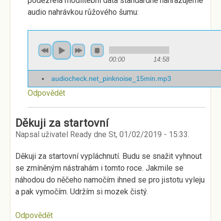
podezřelá modlitební data standardně nahrazujeme
audio nahrávkou růžového šumu:
00:00
14:58
audiocheck.net_pinknoise_15min.mp3
Odpovědět
Děkuji za startovní
Napsal uživatel
Ready
dne
St, 01/02/2019 - 15:33
.
Děkuji za startovní vypláchnutí. Budu se snažit vyhnout
se zmíněným nástrahám i tomto roce. Jakmile se
náhodou do něčeho namočím ihned se pro jistotu vyleju
a pak vymočím. Udržím si mozek čistý.
Odpovědět