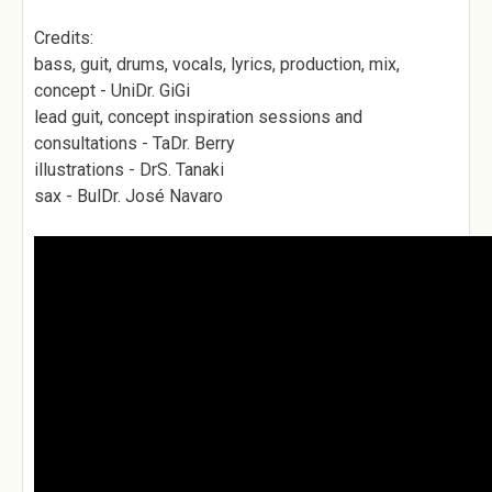
Credits:
bass, guit, drums, vocals, lyrics, production, mix,
concept - UniDr. GiGi
lead guit, concept inspiration sessions and
consultations - TaDr. Berry
illustrations - DrS. Tanaki
sax - BulDr. José Navaro