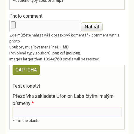
Povolené typy souborů:
mp3
.
Photo comment
Zde můžete nahrát váš obrázkový komentář / comment with a
photo
Soubory musí být menší než
1 MB
.
Povolené typy souborů:
png gif jpg jpeg
.
Images larger than
1024x768
pixels will be resized.
CAPTCHA
Test ufonství
Přezdívka zakladate Ufonion Labs čtyřmi malými
písmeny
*
Fill in the blank.