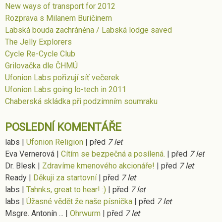
New ways of transport for 2012
Rozprava s Milanem Buričinem
Labská bouda zachráněna / Labská lodge saved
The Jelly Explorers
Cycle Re-Cycle Club
Grilovačka dle ČHMÚ
Ufonion Labs pořizují síť večerek
Ufonion Labs going lo-tech in 2011
Chaberská skládka při podzimním soumraku
POSLEDNÍ KOMENTÁŘE
labs
|
Ufonion Religion
|
před
7 let
Eva Vernerová
|
Cítím se bezpečná a posílená.
|
před
7 let
Dr. Blesk
|
Zdravíme kmenového akcionáře!
|
před
7 let
Ready
|
Děkuji za startovní
|
před
7 let
labs
|
Tahnks, great to hear! :)
|
před
7 let
labs
|
Úžasné vědět že naše písnička
|
před
7 let
Msgre. Antonín ...
|
Ohrwurm
|
před
7 let