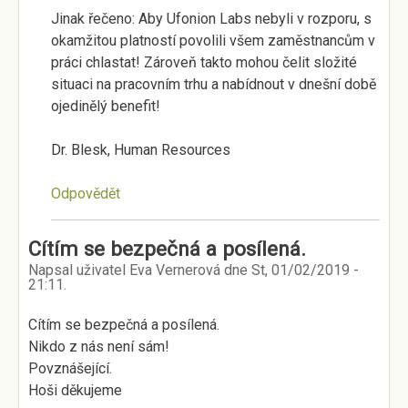
Jinak řečeno: Aby Ufonion Labs nebyli v rozporu, s
okamžitou platností povolili všem zaměstnancům v
práci chlastat! Zároveň takto mohou čelit složité
situaci na pracovním trhu a nabídnout v dnešní době
ojedinělý benefit!
Dr. Blesk, Human Resources
Odpovědět
Cítím se bezpečná a posílená.
Napsal uživatel
Eva Vernerová
dne
St, 01/02/2019 -
21:11
.
Cítím se bezpečná a posílená.
Nikdo z nás není sám!
Povznášející.
Hoši děkujeme