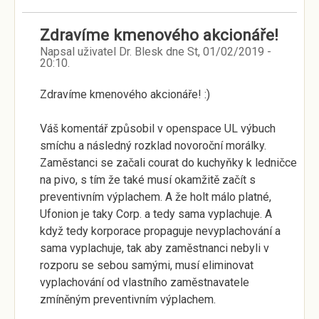
Zdravíme kmenového akcionáře!
Napsal uživatel
Dr. Blesk
dne
St, 01/02/2019 -
20:10
.
Zdravíme kmenového akcionáře! :)
Váš komentář způsobil v openspace UL výbuch
smíchu a následný rozklad novoroční morálky.
Zaměstanci se začali courat do kuchyňky k ledničce
na pivo, s tím že také musí okamžitě začít s
preventivním výplachem. A že holt málo platné,
Ufonion je taky Corp. a tedy sama vyplachuje. A
když tedy korporace propaguje nevyplachování a
sama vyplachuje, tak aby zaměstnanci nebyli v
rozporu se sebou samými, musí eliminovat
vyplachování od vlastního zaměstnavatele
zmíněným preventivním výplachem.