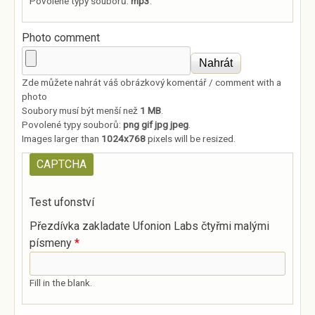
Povolené typy souborů:
mp3
.
Photo comment
Zde můžete nahrát váš obrázkový komentář / comment with a
photo
Soubory musí být menší než
1 MB
.
Povolené typy souborů:
png gif jpg jpeg
.
Images larger than
1024x768
pixels will be resized.
CAPTCHA
Test ufonství
Přezdívka zakladate Ufonion Labs čtyřmi malými
písmeny
*
Fill in the blank.