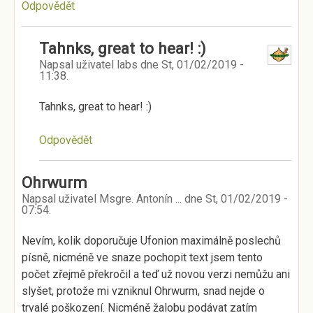
Odpovědět
Tahnks, great to hear! :)
Napsal uživatel
labs
dne
St, 01/02/2019 -
11:38
.
Tahnks, great to hear! :)
Odpovědět
Ohrwurm
Napsal uživatel
Msgre. Antonín ...
dne
St, 01/02/2019 -
07:54
.
Nevím, kolik doporučuje Ufonion maximálně poslechů
písně, nicméně ve snaze pochopit text jsem tento
počet zřejmě překročil a teď už novou verzi nemůžu ani
slyšet, protože mi vzniknul Ohrwurm, snad nejde o
trvalé poškození. Nicméně žalobu podávat zatím