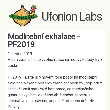
Skip to main content
Ufonion Labs
Modlitební exhalace -
PF2019
1. Leden 2019
Píseň zasmušilého vypláchnutce na motivy koledy Byla
cesta.
PF2019 - Dejte si v novém roce pozor na modlitební
exhalace Vašeho preferovaného náboženství, výplach z
Hradu či Vaší mateřské korporace, od meditačního
gurua, na výplach z vašeho oblíbeného serveru s
alternativními zprávami, případně od jiného držitele
Pravdy.