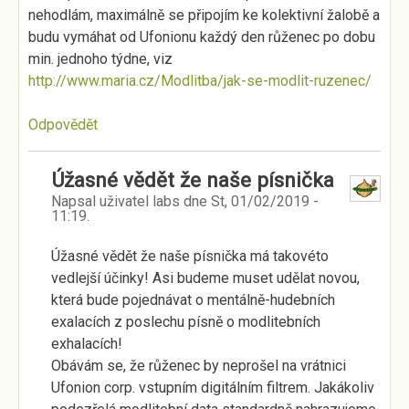
nehodlám, maximálně se připojím ke kolektivní žalobě a
budu vymáhat od Ufonionu každý den růženec po dobu
min. jednoho týdne, viz
http://www.maria.cz/Modlitba/jak-se-modlit-ruzenec/
Odpovědět
Úžasné vědět že naše písnička
Napsal uživatel
labs
dne
St, 01/02/2019 -
11:19
.
Úžasné vědět že naše písnička má takovéto
vedlejší účinky! Asi budeme muset udělat novou,
která bude pojednávat o mentálně-hudebních
exalacích z poslechu písně o modlitebních
exhalacích!
Obávám se, že růženec by neprošel na vrátnici
Ufonion corp. vstupním digitálním filtrem. Jakákoliv