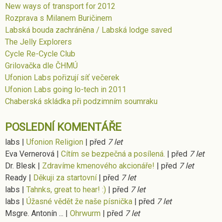
New ways of transport for 2012
Rozprava s Milanem Buričinem
Labská bouda zachráněna / Labská lodge saved
The Jelly Explorers
Cycle Re-Cycle Club
Grilovačka dle ČHMÚ
Ufonion Labs pořizují síť večerek
Ufonion Labs going lo-tech in 2011
Chaberská skládka při podzimním soumraku
POSLEDNÍ KOMENTÁŘE
labs
|
Ufonion Religion
|
před
7 let
Eva Vernerová
|
Cítím se bezpečná a posílená.
|
před
7 let
Dr. Blesk
|
Zdravíme kmenového akcionáře!
|
před
7 let
Ready
|
Děkuji za startovní
|
před
7 let
labs
|
Tahnks, great to hear! :)
|
před
7 let
labs
|
Úžasné vědět že naše písnička
|
před
7 let
Msgre. Antonín ...
|
Ohrwurm
|
před
7 let