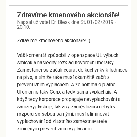
Zdravíme kmenového akcionáře!
Napsal uživatel
Dr. Blesk
dne
St, 01/02/2019 -
20:10
.
Zdravíme kmenového akcionáře! :)
Váš komentář způsobil v openspace UL výbuch
smíchu a následný rozklad novoroční morálky.
Zaměstanci se začali courat do kuchyňky k ledničce
na pivo, s tím že také musí okamžitě začít s
preventivním výplachem. A že holt málo platné,
Ufonion je taky Corp. a tedy sama vyplachuje. A
když tedy korporace propaguje nevyplachování a
sama vyplachuje, tak aby zaměstnanci nebyli v
rozporu se sebou samými, musí eliminovat
vyplachování od vlastního zaměstnavatele
zmíněným preventivním výplachem.