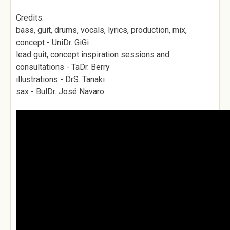
Credits:
bass, guit, drums, vocals, lyrics, production, mix,
concept - UniDr. GiGi
lead guit, concept inspiration sessions and
consultations - TaDr. Berry
illustrations - DrS. Tanaki
sax - BulDr. José Navaro