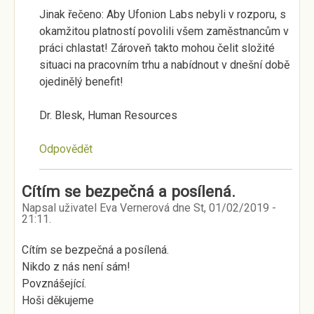
Jinak řečeno: Aby Ufonion Labs nebyli v rozporu, s
okamžitou platností povolili všem zaměstnancům v
práci chlastat! Zároveň takto mohou čelit složité
situaci na pracovním trhu a nabídnout v dnešní době
ojedinělý benefit!
Dr. Blesk, Human Resources
Odpovědět
Cítím se bezpečná a posílená.
Napsal uživatel
Eva Vernerová
dne
St, 01/02/2019 -
21:11
.
Cítím se bezpečná a posílená.
Nikdo z nás není sám!
Povznášející.
Hoši děkujeme