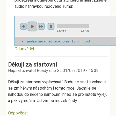
podezřelá modlitební data standardně nahrazujeme
audio nahrávkou růžového šumu:
00:00
14:58
audiocheck.net_pinknoise_15min.mp3
Odpovědět
Děkuji za startovní
Napsal uživatel
Ready
dne
St, 01/02/2019 - 15:33
.
Děkuji za startovní vypláchnutí. Budu se snažit vyhnout
se zmíněným nástrahám i tomto roce. Jakmile se
náhodou do něčeho namočím ihned se pro jistotu vyleju
a pak vymočím. Udržím si mozek čistý.
Odpovědět