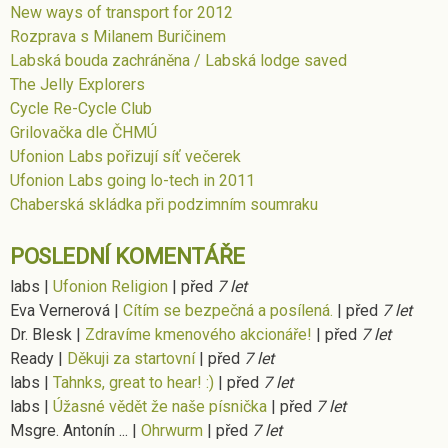
New ways of transport for 2012
Rozprava s Milanem Buričinem
Labská bouda zachráněna / Labská lodge saved
The Jelly Explorers
Cycle Re-Cycle Club
Grilovačka dle ČHMÚ
Ufonion Labs pořizují síť večerek
Ufonion Labs going lo-tech in 2011
Chaberská skládka při podzimním soumraku
POSLEDNÍ KOMENTÁŘE
labs
|
Ufonion Religion
|
před
7 let
Eva Vernerová
|
Cítím se bezpečná a posílená.
|
před
7 let
Dr. Blesk
|
Zdravíme kmenového akcionáře!
|
před
7 let
Ready
|
Děkuji za startovní
|
před
7 let
labs
|
Tahnks, great to hear! :)
|
před
7 let
labs
|
Úžasné vědět že naše písnička
|
před
7 let
Msgre. Antonín ...
|
Ohrwurm
|
před
7 let