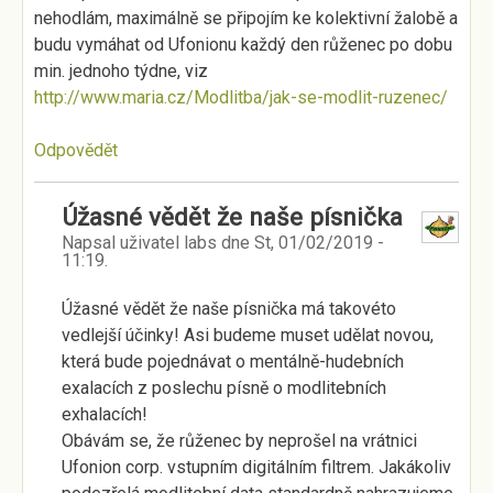
nehodlám, maximálně se připojím ke kolektivní žalobě a
budu vymáhat od Ufonionu každý den růženec po dobu
min. jednoho týdne, viz
http://www.maria.cz/Modlitba/jak-se-modlit-ruzenec/
Odpovědět
Úžasné vědět že naše písnička
Napsal uživatel
labs
dne
St, 01/02/2019 -
11:19
.
Úžasné vědět že naše písnička má takovéto
vedlejší účinky! Asi budeme muset udělat novou,
která bude pojednávat o mentálně-hudebních
exalacích z poslechu písně o modlitebních
exhalacích!
Obávám se, že růženec by neprošel na vrátnici
Ufonion corp. vstupním digitálním filtrem. Jakákoliv