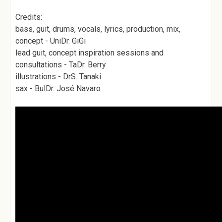
Credits:
bass, guit, drums, vocals, lyrics, production, mix,
concept - UniDr. GiGi
lead guit, concept inspiration sessions and
consultations - TaDr. Berry
illustrations - DrS. Tanaki
sax - BulDr. José Navaro