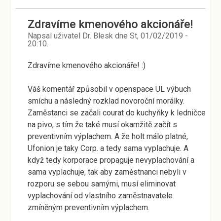
Zdravíme kmenového akcionáře!
Napsal uživatel
Dr. Blesk
dne
St, 01/02/2019 -
20:10
.
Zdravíme kmenového akcionáře! :)
Váš komentář způsobil v openspace UL výbuch
smíchu a následný rozklad novoroční morálky.
Zaměstanci se začali courat do kuchyňky k ledničce
na pivo, s tím že také musí okamžitě začít s
preventivním výplachem. A že holt málo platné,
Ufonion je taky Corp. a tedy sama vyplachuje. A
když tedy korporace propaguje nevyplachování a
sama vyplachuje, tak aby zaměstnanci nebyli v
rozporu se sebou samými, musí eliminovat
vyplachování od vlastního zaměstnavatele
zmíněným preventivním výplachem.