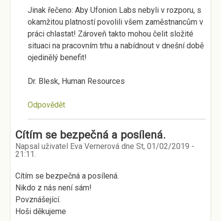
Jinak řečeno: Aby Ufonion Labs nebyli v rozporu, s
okamžitou platností povolili všem zaměstnancům v
práci chlastat! Zároveň takto mohou čelit složité
situaci na pracovním trhu a nabídnout v dnešní době
ojedinělý benefit!
Dr. Blesk, Human Resources
Odpovědět
Cítím se bezpečná a posílená.
Napsal uživatel
Eva Vernerová
dne
St, 01/02/2019 -
21:11
.
Cítím se bezpečná a posílená.
Nikdo z nás není sám!
Povznášející.
Hoši děkujeme