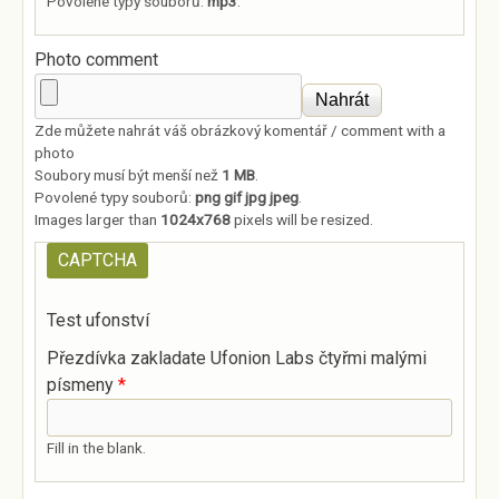
Povolené typy souborů:
mp3
.
Photo comment
Zde můžete nahrát váš obrázkový komentář / comment with a
photo
Soubory musí být menší než
1 MB
.
Povolené typy souborů:
png gif jpg jpeg
.
Images larger than
1024x768
pixels will be resized.
CAPTCHA
Test ufonství
Přezdívka zakladate Ufonion Labs čtyřmi malými
písmeny
*
Fill in the blank.