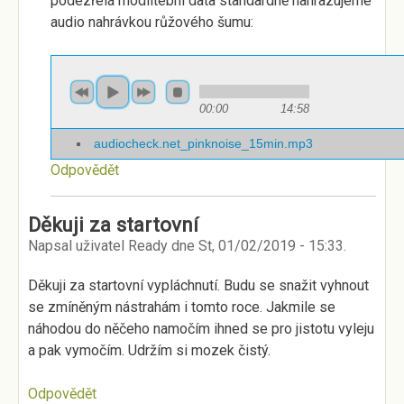
podezřelá modlitební data standardně nahrazujeme
audio nahrávkou růžového šumu:
00:00
14:58
audiocheck.net_pinknoise_15min.mp3
Odpovědět
Děkuji za startovní
Napsal uživatel
Ready
dne
St, 01/02/2019 - 15:33
.
Děkuji za startovní vypláchnutí. Budu se snažit vyhnout
se zmíněným nástrahám i tomto roce. Jakmile se
náhodou do něčeho namočím ihned se pro jistotu vyleju
a pak vymočím. Udržím si mozek čistý.
Odpovědět