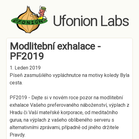
Skip to main content
Ufonion Labs
Modlitební exhalace -
PF2019
1. Leden 2019
Píseň zasmušilého vypláchnutce na motivy koledy Byla
cesta.
PF2019 - Dejte si v novém roce pozor na modlitební
exhalace Vašeho preferovaného náboženství, výplach z
Hradu či Vaší mateřské korporace, od meditačního
gurua, na výplach z vašeho oblíbeného serveru s
alternativními zprávami, případně od jiného držitele
Pravdy.