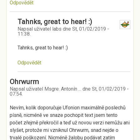
Odpovědět
Tahnks, great to hear! :)
Napsal uživatel
labs
dne
St, 01/02/2019 -
11:38
.
Tahnks, great to hear! :)
Odpovědět
Ohrwurm
Napsal uživatel
Msgre. Antonín ...
dne
St, 01/02/2019 -
07:54
.
Nevím, kolik doporučuje Ufonion maximálně poslechů
písně, nicméně ve snaze pochopit text jsem tento
počet zřejmě překročil a teď už novou verzi nemůžu ani
slyšet, protože mi vzniknul Ohrwurm, snad nejde o
trvalé poškození. Nicméně žalobu podávat zatím