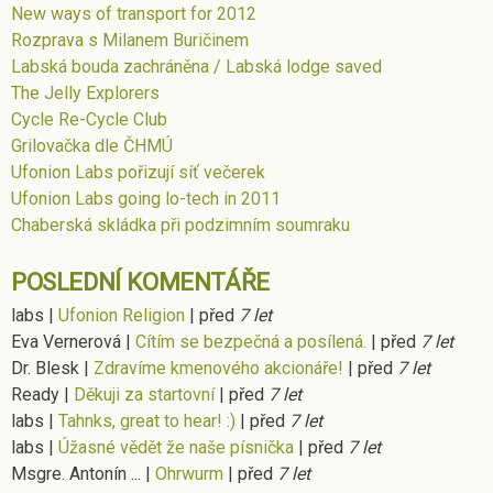
New ways of transport for 2012
Rozprava s Milanem Buričinem
Labská bouda zachráněna / Labská lodge saved
The Jelly Explorers
Cycle Re-Cycle Club
Grilovačka dle ČHMÚ
Ufonion Labs pořizují síť večerek
Ufonion Labs going lo-tech in 2011
Chaberská skládka při podzimním soumraku
POSLEDNÍ KOMENTÁŘE
labs
|
Ufonion Religion
|
před
7 let
Eva Vernerová
|
Cítím se bezpečná a posílená.
|
před
7 let
Dr. Blesk
|
Zdravíme kmenového akcionáře!
|
před
7 let
Ready
|
Děkuji za startovní
|
před
7 let
labs
|
Tahnks, great to hear! :)
|
před
7 let
labs
|
Úžasné vědět že naše písnička
|
před
7 let
Msgre. Antonín ...
|
Ohrwurm
|
před
7 let