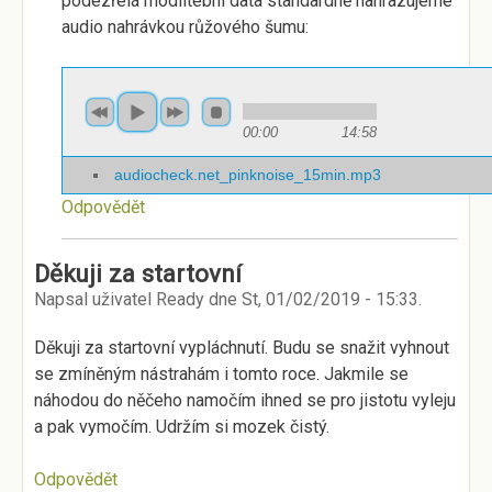
podezřelá modlitební data standardně nahrazujeme
audio nahrávkou růžového šumu:
00:00
14:58
audiocheck.net_pinknoise_15min.mp3
Odpovědět
Děkuji za startovní
Napsal uživatel
Ready
dne
St, 01/02/2019 - 15:33
.
Děkuji za startovní vypláchnutí. Budu se snažit vyhnout
se zmíněným nástrahám i tomto roce. Jakmile se
náhodou do něčeho namočím ihned se pro jistotu vyleju
a pak vymočím. Udržím si mozek čistý.
Odpovědět