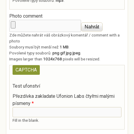
Povolené typy souborů:
mp3
.
Photo comment
Zde můžete nahrát váš obrázkový komentář / comment with a
photo
Soubory musí být menší než
1 MB
.
Povolené typy souborů:
png gif jpg jpeg
.
Images larger than
1024x768
pixels will be resized.
CAPTCHA
Test ufonství
Přezdívka zakladate Ufonion Labs čtyřmi malými
písmeny
*
Fill in the blank.