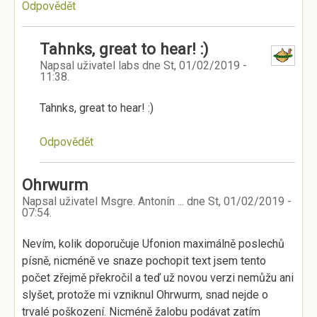
Odpovědět
Tahnks, great to hear! :)
Napsal uživatel
labs
dne
St, 01/02/2019 -
11:38
.
Tahnks, great to hear! :)
Odpovědět
Ohrwurm
Napsal uživatel
Msgre. Antonín ...
dne
St, 01/02/2019 -
07:54
.
Nevím, kolik doporučuje Ufonion maximálně poslechů
písně, nicméně ve snaze pochopit text jsem tento
počet zřejmě překročil a teď už novou verzi nemůžu ani
slyšet, protože mi vzniknul Ohrwurm, snad nejde o
trvalé poškození. Nicméně žalobu podávat zatím