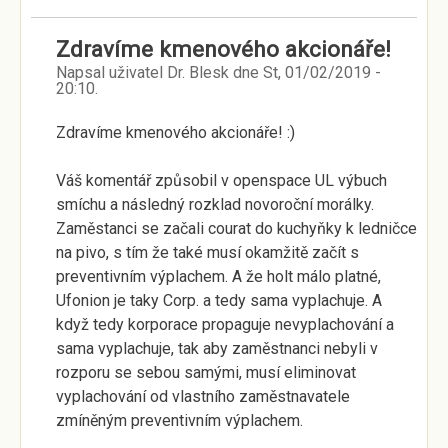
Zdravíme kmenového akcionáře!
Napsal uživatel
Dr. Blesk
dne
St, 01/02/2019 -
20:10
.
Zdravíme kmenového akcionáře! :)
Váš komentář způsobil v openspace UL výbuch
smíchu a následný rozklad novoroční morálky.
Zaměstanci se začali courat do kuchyňky k ledničce
na pivo, s tím že také musí okamžitě začít s
preventivním výplachem. A že holt málo platné,
Ufonion je taky Corp. a tedy sama vyplachuje. A
když tedy korporace propaguje nevyplachování a
sama vyplachuje, tak aby zaměstnanci nebyli v
rozporu se sebou samými, musí eliminovat
vyplachování od vlastního zaměstnavatele
zmíněným preventivním výplachem.