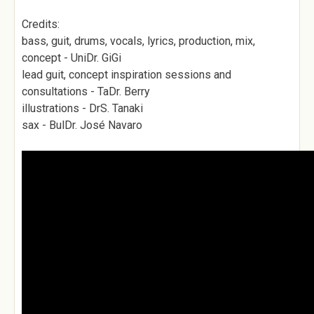
Credits:
bass, guit, drums, vocals, lyrics, production, mix,
concept - UniDr. GiGi
lead guit, concept inspiration sessions and
consultations - TaDr. Berry
illustrations - DrS. Tanaki
sax - BulDr. José Navaro