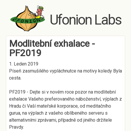
Skip to main content
Ufonion Labs
Modlitební exhalace -
PF2019
1. Leden 2019
Píseň zasmušilého vypláchnutce na motivy koledy Byla
cesta.
PF2019 - Dejte si v novém roce pozor na modlitební
exhalace Vašeho preferovaného náboženství, výplach z
Hradu či Vaší mateřské korporace, od meditačního
gurua, na výplach z vašeho oblíbeného serveru s
alternativními zprávami, případně od jiného držitele
Pravdy.