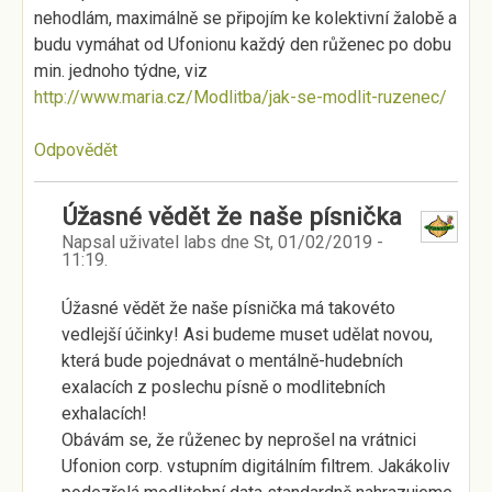
nehodlám, maximálně se připojím ke kolektivní žalobě a
budu vymáhat od Ufonionu každý den růženec po dobu
min. jednoho týdne, viz
http://www.maria.cz/Modlitba/jak-se-modlit-ruzenec/
Odpovědět
Úžasné vědět že naše písnička
Napsal uživatel
labs
dne
St, 01/02/2019 -
11:19
.
Úžasné vědět že naše písnička má takovéto
vedlejší účinky! Asi budeme muset udělat novou,
která bude pojednávat o mentálně-hudebních
exalacích z poslechu písně o modlitebních
exhalacích!
Obávám se, že růženec by neprošel na vrátnici
Ufonion corp. vstupním digitálním filtrem. Jakákoliv