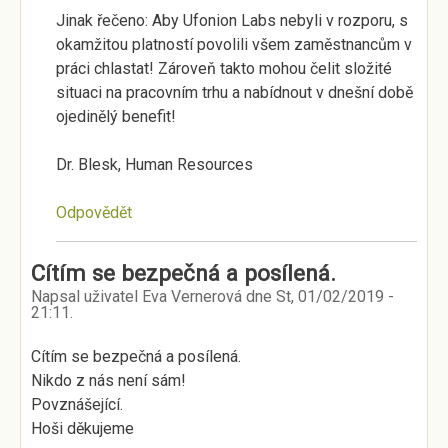
Jinak řečeno: Aby Ufonion Labs nebyli v rozporu, s
okamžitou platností povolili všem zaměstnancům v
práci chlastat! Zároveň takto mohou čelit složité
situaci na pracovním trhu a nabídnout v dnešní době
ojedinělý benefit!
Dr. Blesk, Human Resources
Odpovědět
Cítím se bezpečná a posílená.
Napsal uživatel
Eva Vernerová
dne
St, 01/02/2019 -
21:11
.
Cítím se bezpečná a posílená.
Nikdo z nás není sám!
Povznášející.
Hoši děkujeme