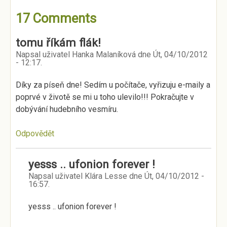
17 Comments
tomu říkám flák!
Napsal uživatel
Hanka Malaníková
dne
Út, 04/10/2012
- 12:17
.
Díky za píseň dne! Sedím u počítače, vyřizuju e-maily a
poprvé v životě se mi u toho ulevilo!!! Pokračujte v
dobývání hudebního vesmíru.
Odpovědět
yesss .. ufonion forever !
Napsal uživatel
Klára Lesse
dne
Út, 04/10/2012 -
16:57
.
yesss .. ufonion forever !