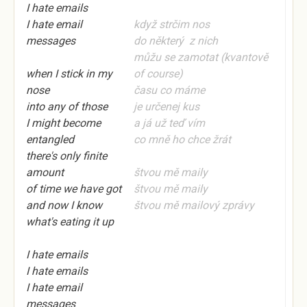
I hate emails
I hate email
když strčim nos
messages
do některý z nich
můžu se zamotat (kvantově
when I stick in my
of course)
nose
času co máme
into any of those
je určenej kus
I might become
a já už teď vím
entangled
co mně ho
chce
žrát
there's only finite
amount
štvou mě maily
of time we have got
štvou mě maily
and now I know
štvou mě mailový zprávy
what's eating it up
I hate emails
I hate emails
I hate email
messages