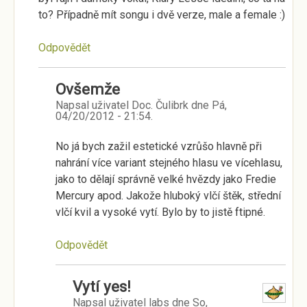
to? Případně mít songu i dvě verze, male a female :)
Odpovědět
Ovšemže
Napsal uživatel
Doc. Čulibrk
dne
Pá,
04/20/2012 - 21:54
.
No já bych zažil estetické vzrůšo hlavně při
nahrání více variant stejného hlasu ve vícehlasu,
jako to dělají správně velké hvězdy jako Fredie
Mercury apod. Jakože hluboký vlčí štěk, střední
vlčí kvil a vysoké vytí. Bylo by to jistě ftipné.
Odpovědět
Vytí yes!
Napsal uživatel
labs
dne
So,