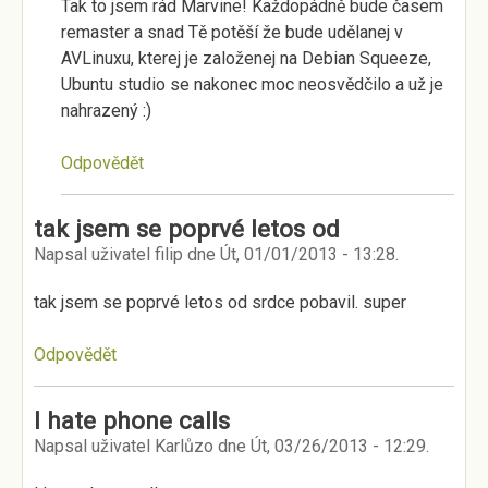
Tak to jsem rád Marvine! Každopádně bude časem
remaster a snad Tě potěší že bude udělanej v
AVLinuxu, kterej je založenej na Debian Squeeze,
Ubuntu studio se nakonec moc neosvědčilo a už je
nahrazený :)
Odpovědět
tak jsem se poprvé letos od
Napsal uživatel
filip
dne
Út, 01/01/2013 - 13:28
.
tak jsem se poprvé letos od srdce pobavil. super
Odpovědět
I hate phone calls
Napsal uživatel
Karlůzo
dne
Út, 03/26/2013 - 12:29
.