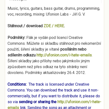
Music, lyrics, guitars, bass guitar, drums, programming,
voc, recording, mixing: Ufonion Labs - Jiří G. V.
Stáhnout / download
ZDE / HERE
.
Podmínky:
Flák je vydán pod licencí Creative
Commons. Můžete si skladbu stáhnout pro nekomerční
použití, šiření skladby je vítané
posíláním nebo
sdílením odkazu
http://ufonion.com/i-hate-emails
.
Šíření skladby jako přílohy nebo jakýmkoliv jiným
způsobem než přes odkaz na tyto stránky není
dovoleno
.
Podmínky aktualizovány 26.4. 2012.
Conditions:
The track is licensed under Creative
Commons. You can download the track and use it non-
commercially, but if you want to distribute it, please do
so via
sending or sharing the
http://ufonion.com/i-hate-
emails
link. Sending the song as an attachment or