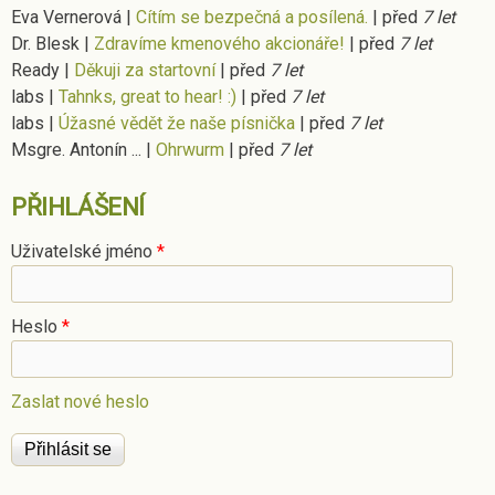
Eva Vernerová
|
Cítím se bezpečná a posílená.
|
před
7 let
Dr. Blesk
|
Zdravíme kmenového akcionáře!
|
před
7 let
Ready
|
Děkuji za startovní
|
před
7 let
labs
|
Tahnks, great to hear! :)
|
před
7 let
labs
|
Úžasné vědět že naše písnička
|
před
7 let
Msgre. Antonín ...
|
Ohrwurm
|
před
7 let
PŘIHLÁŠENÍ
Uživatelské jméno
*
Heslo
*
Zaslat nové heslo