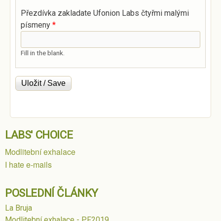
Přezdívka zakladate Ufonion Labs čtyřmi malými
písmeny
*
Fill in the blank.
LABS' CHOICE
Modlitební exhalace
I hate e-mails
POSLEDNÍ ČLÁNKY
La Bruja
Modlitební exhalace - PF2019