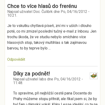
Chce to více hlasů do frerénu
Napsal uživatel
Doc. Čulibrk
dne
Po, 04/16/2012 -
10:21
.
Je to vskutku chytlavá píseň, zní mi v uších i dlouho
poté, co mi zmizel poslední tučný e-mail z Inboxu. Jen
trochu škoda, že ve studiu nebylo smícháno více
hlasových stop, takový multihlas s tak zajímavou
barvou, to by teprve bylo ...
Odpovědět
Díky za podnět!
Napsal uživatel
labs
dne
Po, 04/16/2012 -
11:48
.
To spravíme, při nejbližší cestě pana Docenta do
Prahy můžeme stopu přihrát, ale říkal jsem si, že by
byl fajn i dámský vokál, Kláry Lesse ideální, co ta na