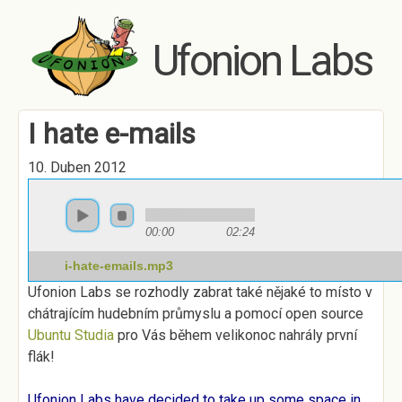
Skip to main content
Ufonion Labs
I hate e-mails
10. Duben 2012
00:00
02:24
i-hate-emails.mp3
Ufonion Labs se rozhodly zabrat také nějaké to místo v
chátrajícím hudebním průmyslu a pomocí open source
Ubuntu Studia
pro Vás během velikonoc nahrály první
flák!
Ufonion Labs have decided to take up some space in