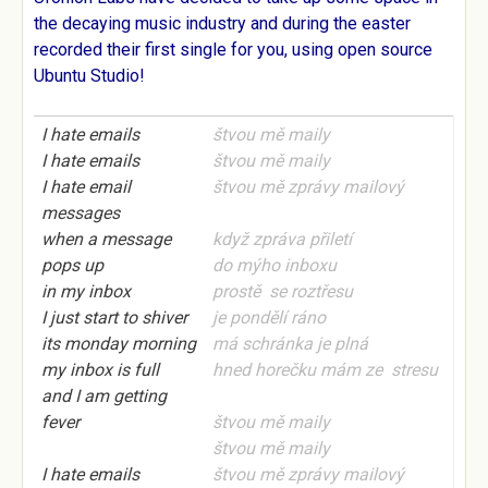
the decaying music industry and during the easter
recorded their first single for you, using open source
Ubuntu Studio
!
I hate emails
štvou mě maily
I hate emails
štvou mě maily
I hate email
štvou mě
zprávy
mailový
messages
when a message
když zpráva přiletí
pops up
do mýho inboxu
in my inbox
prostě se roztřesu
I just start to shiver
je pondělí ráno
its monday morning
má schránka je plná
my inbox is full
hned horečku mám ze stresu
and I am getting
fever
štvou mě maily
štvou mě maily
I hate emails
štvou mě
zprávy
mailový