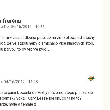
o frerénu
ne
Po, 04/16/2012 - 10:21
.
zní mi v uších i dlouho poté, co mi zmizel poslední tučný
oda, že ve studiu nebylo smícháno více hlasových stop,
u barvou, to by teprve bylo ...
o, 04/16/2012 - 11:48
.
 cestě pana Docenta do Prahy můžeme stopu přihrát, ale
n i dámský vokál, Kláry Lesse ideální, co ta na to?
erze, male a female :)