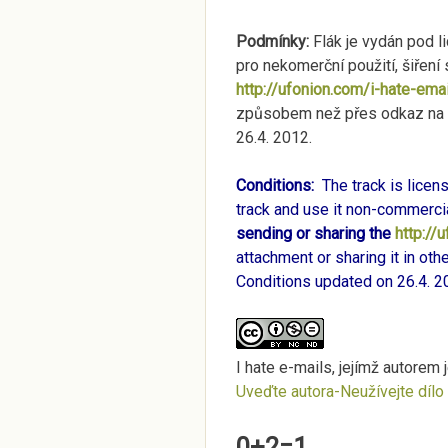
Podmínky:
Flák je vydán pod l
pro nekomerční použití, šiření 
http://ufonion.com/i-hate-ema
způsobem než přes odkaz na t
26.4. 2012.
Conditions:
The track is lice
track and use it non-commercial
sending or sharing the
http://
attachment or sharing it in othe
Conditions updated on 26.4. 2
I hate e-mails
, jejímž autorem 
Uveďte autora-Neužívejte dílo
0+2=1