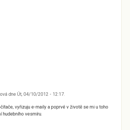
ková
dne
Út, 04/10/2012 - 12:17
.
ítače, vyřizuju e-maily a poprvé v životě se mi u toho
ní hudebního vesmíru.