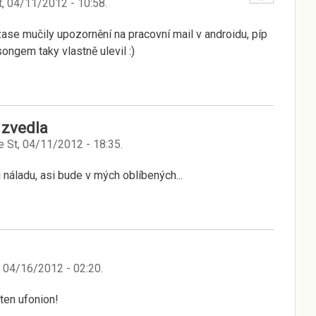
t, 04/11/2012 - 10:58
.
ase mučily upozornění na pracovní mail v androidu, píp
 songem taky vlastně ulevil :)
 zvedla
e
St, 04/11/2012 - 18:35
.
i náladu, asi bude v mých oblíbených...
 04/16/2012 - 02:20
.
eten ufonion!