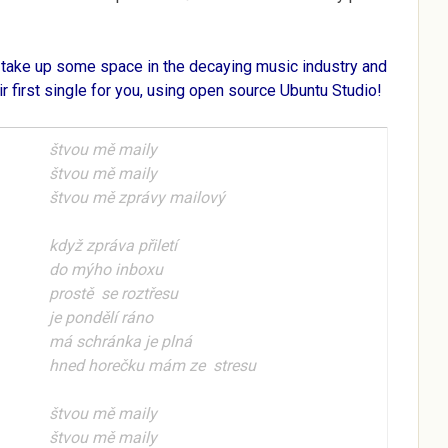
take up some space in the decaying music industry and
r first single for you, using open source
Ubuntu Studio
!
štvou mě maily
štvou mě maily
štvou mě
zprávy
mailový
když zpráva přiletí
do mýho inboxu
prostě se roztřesu
je pondělí ráno
má schránka je plná
hned horečku mám ze stresu
štvou mě maily
štvou mě maily