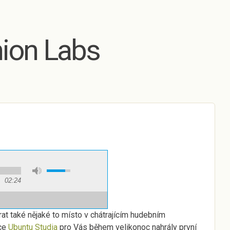
Skip to main content
ion Labs
02:24
at také nějaké to místo v chátrajícím hudebním
ce
Ubuntu Studia
pro Vás během velikonoc nahrály první