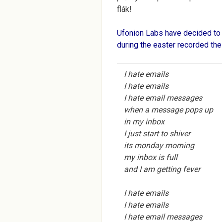
flák!
Ufonion Labs have decided to 
during the easter recorded thei
I hate emails
I hate emails
I hate email messages
when a message pops up
in my inbox
I just start to shiver
its monday morning
my inbox is full
and I am getting fever
I hate emails
I hate emails
I hate email messages