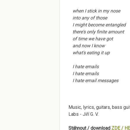
when I stick in my nose
into any of those
I might become entangled
there's only finite amount
of time we have got
and now I know
what's eating it up
I hate emails
I hate emails
I hate email messages
Music, lyrics, guitars, bass gu
Labs - Jiří G. V.
Stáhnout / download
ZDE / H