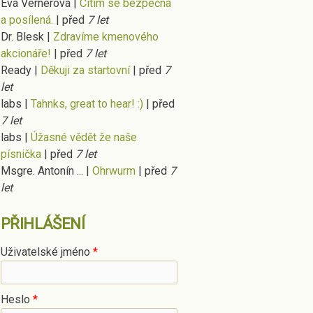
Eva Vernerová
|
Cítím se bezpečná
a posílená.
|
před
7 let
Dr. Blesk
|
Zdravíme kmenového
akcionáře!
|
před
7 let
Ready
|
Děkuji za startovní
|
před
7
let
labs
|
Tahnks, great to hear! :)
|
před
7 let
labs
|
Úžasné vědět že naše
písnička
|
před
7 let
Msgre. Antonín ...
|
Ohrwurm
|
před
7
let
PŘIHLÁŠENÍ
Uživatelské jméno
*
Heslo
*