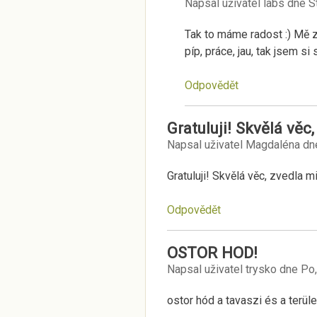
Napsal uživatel
labs
dne
S
Tak to máme radost :) Mě z
píp, práce, jau, tak jsem si
Odpovědět
Gratuluji! Skvělá věc,
Napsal uživatel
Magdaléna
dn
Gratuluji! Skvělá věc, zvedla m
Odpovědět
OSTOR HOD!
Napsal uživatel
trysko
dne
Po,
ostor hód a tavaszi és a terül