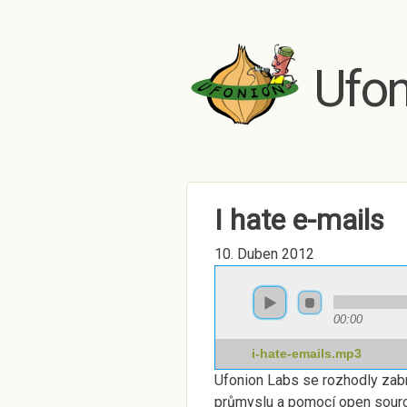
Ufon
I hate e-mails
10. Duben 2012
00:00
i-hate-emails.mp3
Ufonion Labs se rozhodly zabr
průmyslu a pomocí open sour