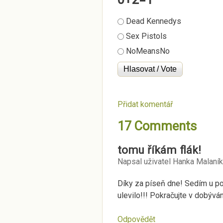
Možnosti výběru
Dead Kennedys
Sex Pistols
NoMeansNo
Přidat komentář
17 Comments
tomu říkám flák!
Napsal uživatel
Hanka Malaní
Díky za píseň dne! Sedím u poč
ulevilo!!! Pokračujte v dobývá
Odpovědět