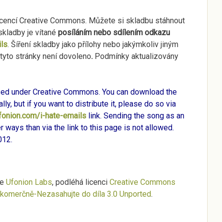
icencí Creative Commons. Můžete si skladbu stáhnout
skladby je vítané
posíláním nebo sdílením odkazu
ils
. Šíření skladby jako přílohy nebo jakýmkoliv jiným
yto stránky není dovoleno
.
Podmínky aktualizovány
nsed under Creative Commons. You can download the
ly, but if you want to distribute it, please do so via
ufonion.com/i-hate-emails
link. Sending the song as an
r ways than via the link to this page is not allowed.
012.
je
Ufonion Labs
, podléhá licenci
Creative Commons
 komerčně-Nezasahujte do díla 3.0 Unported
.