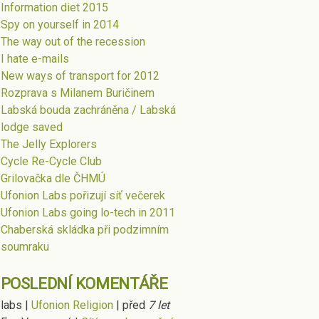
Information diet 2015
Spy on yourself in 2014
The way out of the recession
I hate e-mails
New ways of transport for 2012
Rozprava s Milanem Buričinem
Labská bouda zachráněna / Labská
lodge saved
The Jelly Explorers
Cycle Re-Cycle Club
Grilovačka dle ČHMÚ
Ufonion Labs pořizují síť večerek
Ufonion Labs going lo-tech in 2011
Chaberská skládka při podzimním
soumraku
POSLEDNÍ KOMENTÁŘE
labs
|
Ufonion Religion
|
před
7 let