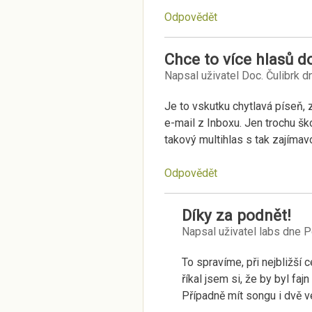
Odpovědět
Chce to více hlasů d
Napsal uživatel
Doc. Čulibrk
d
Je to vskutku chytlavá píseň, 
e-mail z Inboxu. Jen trochu šk
takový multihlas s tak zajímavo
Odpovědět
Díky za podnět!
Napsal uživatel
labs
dne
P
To spravíme, při nejbližší
říkal jsem si, že by byl faj
Případně mít songu i dvě v