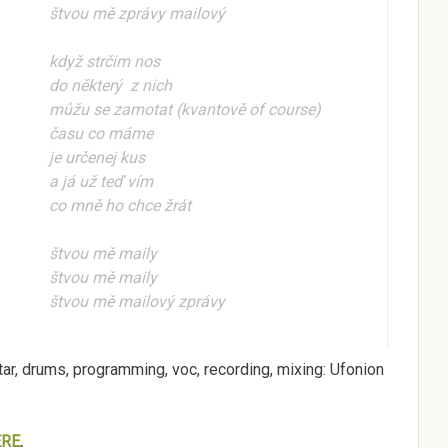
štvou mě
zprávy
mailový
když strčim nos
do některý z nich
můžu se zamotat (kvantově of course)
času co máme
je určenej kus
a já už teď vím
co mně ho
chce
žrát
štvou mě maily
štvou mě maily
štvou mě mailový zprávy
itar, drums, programming, voc, recording, mixing: Ufonion
ERE
.