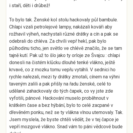
i staří, děti i drůbež!
To bylo tak. Ženské kol stolu hackovaly půl bambule.
Chlapi vzali petrolejové lampy, nakázali kováři aby
rožhavil výheň, nachystali různé drátky a cín a pak se
odebrali do chléva. Za chvíli vepř hekl, pak bylo
půlhodinu ticho, jen světlo ve chlévě značilo, že se tam
tajně kutí. Pak už to šlo jako ty orloje ze Švajcu : chlapi
donesli na čistém klůcku dlouhé tenké vlákno, ještě
krvavé, co z mozku tomu vepřu vytáhli. V sednici ho
rychle nařezali, mezi ty drátky zmotali, cínem na výhni
taveným zalili a pak přišly na řadu ženské, celé to
udělané zahackovaly do tých čapek, co vy jste zde
vyfotili, pánové. Hackování muselo proběhnout v
krátkém čase a bez hýbání, bylo to celé zacpané v
dřevěném ponku, než se ty vlákna vlnou utemovaly. Tak.
Jsem myslela, že byste chtěli vědět, že v tej čapce je
vepří mozgové vlákno. Snad vám to páni vědcové bude