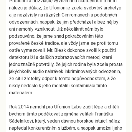
Poslední a obzvláště významnou skutečností tohoto
nálezu je důkaz, že Ufonion je zcela svébytný archetyp
a je nezávislý na různých Cimromanech a podobných
odvozeninách, naopak, že jim předcházel a bez něj by
ani nemohly vzniknout. Již několikrát nám bylo
podsouváno, že jsme snad pokračováním této
provařené české tradice, ale vždy jsme se proti tomu
ostře vymezovali. Mr. Blesk dokonce svolil k použití
detektoru lži a dalších zobrazovacích metod, které
jednoznačně potvrdily, že jejich rodina byla zcela prosta
jakýchkoliv audio nahrávek inkriminovaných odvozenin,
že cítil zřetelný odpor k těmto nepůvodnostem, a že
nikdy nedošlo k jeho mentální kontaminaci tímto
materiálem.
Rok 2014 nemohl pro Ufonion Labs začít lépe a chtěli
bychom tímto poděkovat zejména veliteli Františku
Sádelníkovi, který, veden dávnou horskou intuicí, nález
nepředal konkurenčním službám, a naopak umožnil jeho