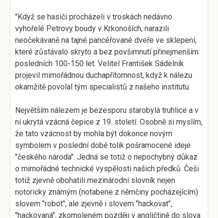
"Když se hasiči procházeli v troskách nedávno
vyhořelé Petrovy boudy v Krkonoších, narazili
neočekávaně na tajné pancéřované dveře ve sklepení,
které zůstávalo skryto a bez povšimnutí přinejmenším
posledních 100-150 let. Velitel František Sádelník
projevil mimořádnou duchapřítomnost, když k nálezu
okamžitě povolal tým specialistů z našeho institutu.
Největším nálezem je bezesporu starobylá truhlice a v
ní ukrytá vzácná čepice z 19. století. Osobně si myslím,
že tato vzácnost by mohla být dokonce novým
symbolem v poslední době tolik pošramocené ideje
"českého národa". Jedná se totiž o nepochybný důkaz
o mimořádné technické vyspělosti našich předků. Češi
totiž zjevně obohatili mezinárodní slovník nejen
notoricky známým (notabene z němčiny pocházejícím)
slovem "robot", ale zjevně i slovem "hackovat",
"hackovaná", zkomoleném později v angličtině do slova