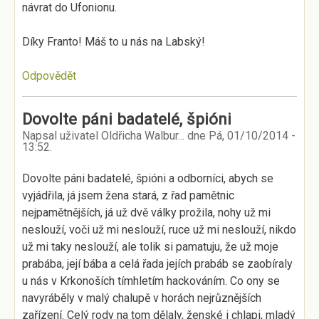
návrat do Ufonionu.
Díky Franto! Máš to u nás na Labský!
Odpovědět
Dovolte páni badatelé, špióni
Napsal uživatel
Oldřicha Walbur...
dne
Pá, 01/10/2014 -
13:52
.
Dovolte páni badatelé, špióni a odborníci, abych se
vyjádřila, já jsem žena stará, z řad pamětnic
nejpamětnějších, já už dvě války prožila, nohy už mi
neslouží, voči už mi neslouží, ruce už mi neslouží, nikdo
už mi taky neslouží, ale tolik si pamatuju, že už moje
prabába, její bába a celá řada jejích prabáb se zaobíraly
u nás v Krkonoších tímhletím hackováním. Co ony se
navyráběly v malý chalupě v horách nejrůznějších
zařízení. Celý rody na tom dělaly, ženské i chlapi, mladý