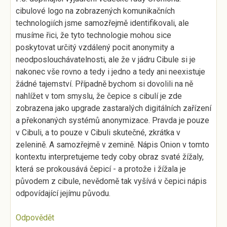
cibulové logo na zobrazených komunikačních
technologiích jsme samozřejmě identifikovali, ale
musíme řici, že tyto technologie mohou sice
poskytovat určitý vzdálený pocit anonymity a
neodposlouchávatelnosti, ale že v jádru Cibule si je
nakonec vše rovno a tedy i jedno a tedy ani neexistuje
žádné tajemství. Případně bychom si dovolili na ně
nahlížet v tom smyslu, že čepice s cibulí je zde
zobrazena jako upgrade zastaralých digitálních zařízení
a překonaných systémů anonymizace. Pravda je pouze
v Cibuli, a to pouze v Cibuli skutečné, zkrátka v
zelenině. A samozřejmě v zemině. Nápis Onion v tomto
kontextu interpretujeme tedy coby obraz svaté žížaly,
která se prokousává čepicí - a protože i žížala je
původem z cibule, nevědomě tak vyšívá v čepici nápis
odpovídající jejímu původu.
Odpovědět