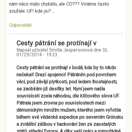
nám něco málo chybělo, ale CO??? Voláme často
zoufale: UF! kde jsi?....
Odpovědět
Cesty pátrání se protínají v
Napsal uživatel
Smilla Jaspersonová
dne
St,
01/29/2014 - 19:23
.
Cesty pátrání se protínají v bodě, kde by to nikdo
nečekal! Drazí spojenci! Pátráním pod povrchem
věcí, pod závějí plytkosti, pod ledem lhostejnosti,
se zaobírám již desítky let. Nyní jsem našla
souvislosti zcela náhodou, dle klíčového slova UF.
Pátrala jsem zrovna po souvislostech mezi
démonickým mrožím mužem, kterého jsem vyfotila
během své vědecké expedice po severním Grónsku
a zvláštní zálibou v hackování žen ze zaostalých
států střední Evropy. A díky vaší práci a mimořádně