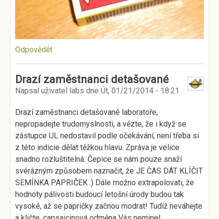
Odpovědět
Drazí zaměstnanci detašované
Napsal uživatel
labs
dne
Út, 01/21/2014 - 18:21
.
Drazí zaměstnanci detašované laboratoře,
nepropadejte trudomyslnosti, a vězte, že i když se
zástupce UL nedostavil podle očekávání, není třeba si
z této indicie dělat těžkou hlavu. Zpráva je velice
snadno rozluštitelná: Čepice se nám pouze snaží
svérázným způsobem naznačit, že JE ČAS DÁT KLÍČIT
SEMÍNKA PAPRIČEK :) Dále možno extrapolovati, že
hodnoty pálivosti budoucí letošní úrody budou tak
vysoké, až se papričky začnou modrat! Tudíž neváhejte
a kličte, capsaicinová odměna Vás nemine!