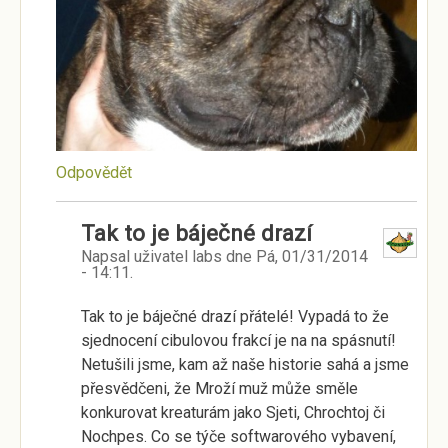
Odpovědět
Tak to je báječné drazí
Napsal uživatel
labs
dne
Pá, 01/31/2014
- 14:11
.
Tak to je báječné drazí přátelé! Vypadá to že
sjednocení cibulovou frakcí je na na spásnutí!
Netušili jsme, kam až naše historie sahá a jsme
přesvědčeni, že Mroží muž může směle
konkurovat kreaturám jako Sjeti, Chrochtoj či
Nochpes. Co se týče softwarového vybavení,