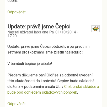
dobré.
Odpovědět
Update: právě jsme Čepici
Napsal uživatel
labs
dne
Pá, 01/10/2014 -
17:20
.
Update: právě jsme Čepici obdrželi, a po prvotním
šetrném prozkozmání jsme zjistili následující:
V bambuli čepice je cibule!
Předem děkujeme paní Oldřiše za odborné uvedení
této skutečnosti do kontextu! Čepice bude následně
uložena v podzemním areálu UL v
Chaberské skládce a
bude pod dohledem skládkových ponorek
.
Odpovědět