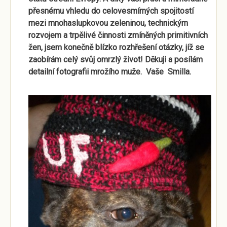
přesnému vhledu do celovesmírných spojitostí
mezi mnohaslupkovou zeleninou, technickým
rozvojem a trpělivé činnosti zmíněných primitivních
žen, jsem konečně blízko rozhřešení otázky, jíž se
zaobírám celý svůj omrzlý život! Děkuji a posílám
detailní fotografii mrožího muže. Vaše Smilla.