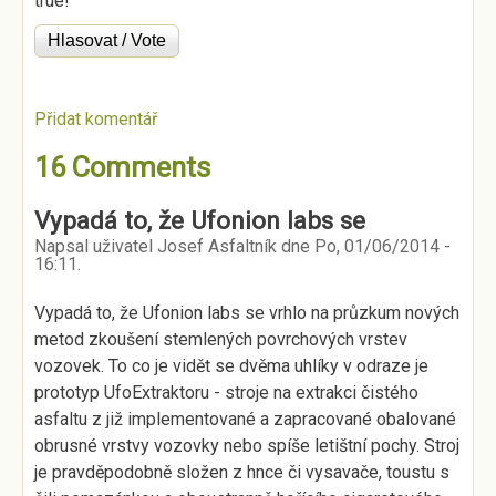
true!
Přidat komentář
16 Comments
Vypadá to, že Ufonion labs se
Napsal uživatel
Josef Asfaltník
dne
Po, 01/06/2014 -
16:11
.
Vypadá to, že Ufonion labs se vrhlo na průzkum nových
metod zkoušení stemlených povrchových vrstev
vozovek. To co je vidět se dvěma uhlíky v odraze je
prototyp UfoExtraktoru - stroje na extrakci čistého
asfaltu z již implementované a zapracované obalované
obrusné vrstvy vozovky nebo spíše letištní pochy. Stroj
je pravděpodobně složen z hnce či vysavače, toustu s