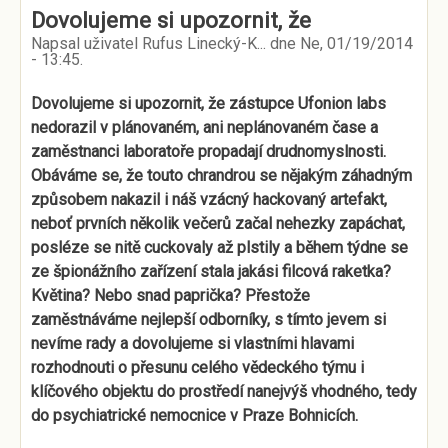
Dovolujeme si upozornit, že
Napsal uživatel
Rufus Linecký-K...
dne
Ne, 01/19/2014
- 13:45
.
Dovolujeme si upozornit, že zástupce Ufonion labs
nedorazil v plánovaném, ani neplánovaném čase a
zaměstnanci laboratoře propadají drudnomyslnosti.
Obáváme se, že touto chrandrou se nějakým záhadným
způsobem nakazil i náš vzácný hackovaný artefakt,
neboť prvních několik večerů začal nehezky zapáchat,
posléze se nitě cuckovaly až plstily a během týdne se
ze špionážního zařízení stala jakási filcová raketka?
Květina? Nebo snad paprička? Přestože
zaměstnáváme nejlepší odborníky, s tímto jevem si
nevíme rady a dovolujeme si vlastními hlavami
rozhodnouti o přesunu celého vědeckého týmu i
klíčového objektu do prostředí nanejvýš vhodného, tedy
do psychiatrické nemocnice v Praze Bohnicích.