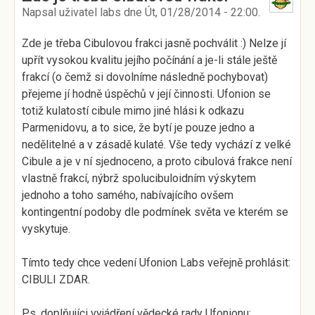
Napsal uživatel
labs
dne
Út, 01/28/2014 - 22:00
.
Zde je třeba Cibulovou frakci jasně pochválit :) Nelze jí
upřít vysokou kvalitu jejího počínání a je-li stále ještě
frakcí (o čemž si dovolníme následně pochybovat)
přejeme jí hodně úspěchů v její činnosti. Ufonion se
totiž kulatostí cibule mimo jiné hlási k odkazu
Parmenidovu, a to sice, že bytí je pouze jedno a
nedělitelné a v zásadě kulaté. Vše tedy vychází z velké
Cibule a je v ní sjednoceno, a proto cibulová frakce není
vlastně frakcí, nýbrž spolucibuloidním výskytem
jednoho a toho samého, nabívajícího ovšem
kontingentní podoby dle podmínek světa ve kterém se
vyskytuje.
Tímto tedy chce vedení Ufonion Labs veřejně prohlásit:
CIBULI ZDAR.
P.s. doplňujíci vyjádření vědecké rady Ufonionu: