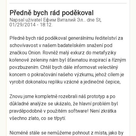
Předně bych rád poděkoval
Napsal uživatel
Ефим Виталий Эл...
dne
St,
01/29/2014 - 18:12
.
Předně bych rád poděkoval generálnímu ředitelství za
schovívavost v našem badatelském snažení pod
značkou Onion. Rovněž malý exkurz do metafyziky
kořenové zeleniny nám byl šťavnatou inspirací a řízným
povzbuzením. Chtěl bych dále informovat velectěný
koncern o pokračování našeho výzkumu, jehož cílem je
vyrobit dokonalou repliku vzácné a jedinečné čepice,
Znovu jsme kompletně rozebrali náš prototyp a po
důkladné analýze se ukázalo, že hlavní problém byl
pravděpodobně v použitém software! Není zkrátka
všechno zlato, co se třpytí.
Nicméně stále se nemůžeme pohnout z místa, jako by