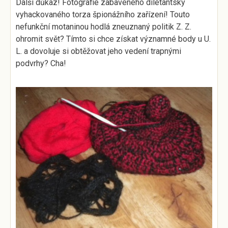
Další důkaz! Fotografie zabaveného diletantsky
vyhackovaného torza špionážního zařízení! Touto
nefunkční motaninou hodlá zneuznaný politik Z. Z.
ohromit svět? Tímto si chce získat významné body u U.
L. a dovoluje si obtěžovat jeho vedení trapnými
podvrhy? Cha!