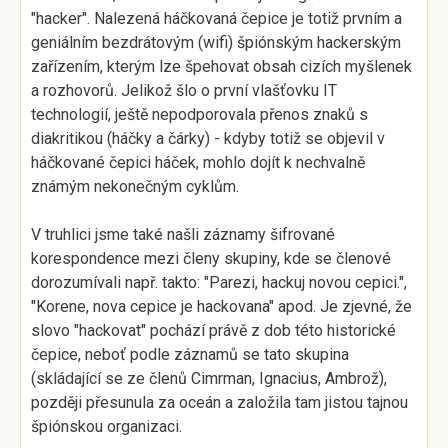
"hacker". Nalezená háčkovaná čepice je totiž prvním a
geniálním bezdrátovým (wifi) špiónským hackerským
zařízením, kterým lze špehovat obsah cizích myšlenek
a rozhovorů. Jelikož šlo o první vlašťovku IT
technologií, ještě nepodporovala přenos znaků s
diakritikou (háčky a čárky) - kdyby totiž se objevil v
háčkované čepici háček, mohlo dojít k nechvalně
známým nekonečným cyklům.
V truhlici jsme také našli záznamy šifrované
korespondence mezi členy skupiny, kde se členové
dorozumívali např. takto: "Parezi, hackuj novou cepici.",
"Korene, nova cepice je hackovana" apod. Je zjevné, že
slovo "hackovat" pochází právě z dob této historické
čepice, neboť podle záznamů se tato skupina
(skládající se ze členů Cimrman, Ignacius, Ambrož),
později přesunula za oceán a založila tam jistou tajnou
špiónskou organizaci.