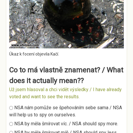
Úkaz k focení objevila Kačí.
Co to má vlastně znamenat? / What
does it actually mean??
Už jsem hlasoval a chci vidět výsledky / I have already
voted and want to see the results.
Možnosti výběru
NSA nám pomůže se špehováním sebe sama / NSA
will help us to spy on ourselves.
NSA by měla šmírovat víc. / NSA should spy more.
NSA by měla šmírovat míň / NSA should spy less.