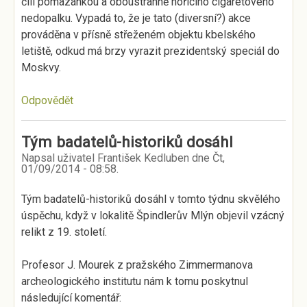
čili pomazánkou a oboustranně hořícího cigaretového
nedopalku. Vypadá to, že je tato (diversní?) akce
prováděna v přísně střeženém objektu kbelského
letiště, odkud má brzy vyrazit prezidentský speciál do
Moskvy.
Odpovědět
Tým badatelů-historiků dosáhl
Napsal uživatel
František Kedluben
dne
Čt,
01/09/2014 - 08:58
.
Tým badatelů-historiků dosáhl v tomto týdnu skvělého
úspěchu, když v lokalitě Špindlerův Mlýn objevil vzácný
relikt z 19. století.
Profesor J. Mourek z pražského Zimmermanova
archeologického institutu nám k tomu poskytnul
následující komentář: