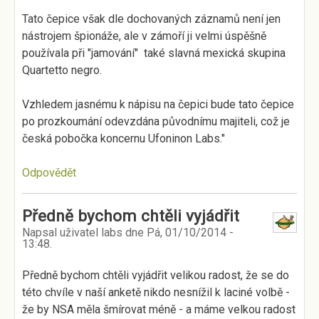
Tato čepice však dle dochovaných záznamů není jen
nástrojem špionáže, ale v zámoří ji velmi úspěšně
používala při "jamování" také slavná mexická skupina
Quartetto negro.
Vzhledem jasnému k nápisu na čepici bude tato čepice
po prozkoumání odevzdána původnímu majiteli, což je
česká pobočka koncernu Ufoninon Labs."
Odpovědět
Předně bychom chtěli vyjádřit
Napsal uživatel
labs
dne
Pá, 01/10/2014 -
13:48
.
Předně bychom chtěli vyjádřit velikou radost, že se do
této chvíle v naší anketě nikdo nesnížil k laciné volbě -
že by NSA měla šmírovat méně - a máme velkou radost