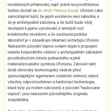
nevědomých přitahování, např. právě nevysvětlitelnou
touhou dostat se
do útrob Petrovy boudy
. Ufonion Labs
samozřejmě tušili, že jejich existence není náhodná, a
že je archetypálně založena, a že tudíž bude vždy
docházet k jejímu vynořování z temných vod
kolektivního nevědomí, a že současná podoba
laboratoří je v zásadě jen inkarnací archetypu Ufonion.
Nalezením původní čepice ovšem dojde k propojení
našeho korporátního vědomí s archetypálním základem
prostřednictvím tohoto jedinečného a plně
materializovaného symbolu Ufonionu. Zároveň nám
dodá obrovský technologický náskok před
zpravodajskými agenturami ostatních velmocí, neboť
všechny odposlouchávací a hackovací technologie,
které byly za mořem odvozený z původní "hackovane
cepice", jsou nalezením původnějšího originálu
zneplatněny.