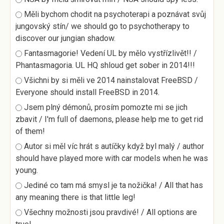
Měli bychom chodit na psychoterapi a poznávat svůj
jungovský stín/ we should go to psychotherapy to
discover our jungian shadow.
Fantasmagorie! Vedení UL by mělo vystřízlivět!! /
Phantasmagoria. UL HQ shloud get sober in 2014!!!
Všichni by si měli ve 2014 nainstalovat FreeBSD /
Everyone should install FreeBSD in 2014.
Jsem plný démonů, prosím pomozte mi se jich
zbavit / I'm full of daemons, please help me to get rid
of them!
Autor si měl víc hrát s autíčky když byl malý / author
should have played more with car models when he was
young.
Jediné co tam má smysl je ta nožička! / All that has
any meaning there is that little leg!
Všechny možnosti jsou pravdivé! / All options are