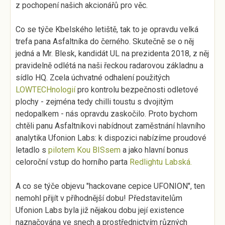
z pochopení našich akcionářů pro věc.
Co se týče Kbelského letiště, tak to je opravdu velká
trefa pana Asfaltníka do černého. Skutečně se o něj
jedná a Mr. Blesk, kandidát UL na prezidenta 2018, z něj
pravidelně odlétá na naši řeckou radarovou základnu a
sídlo HQ. Zcela úchvatné odhalení použitých
LOWTECHnologií
pro kontrolu bezpečnosti odletové
plochy - zejména tedy chilli toustu s dvojitým
nedopalkem - nás opravdu zaskočilo. Proto bychom
chtěli panu Asfaltníkovi nabídnout zaměstnání hlavního
analytika Ufonion Labs: k dispozici nabízíme proudové
letadlo s
pilotem Kou BISsem
a jako hlavní bonus
celoroční vstup do horního parta
Redlightu Labská.
A co se týče objevu "hackovane cepice UFONION", ten
nemohl přijít v příhodnější dobu! Představitelům
Ufonion Labs byla již nějakou dobu její existence
naznačována ve snech a prostřednictvím různých