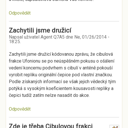
Odpovědět
Zachytili jsme družicí
Napsal uživatel
Agent Q7A5
dne
Ne, 01/26/2014 -
18:25
.
Zachytili jsme družicí kódovanou zprávu, že cibulová
frakce Ufonionu se po neúspěšném pokusu o ošálení
vedení koncernu podvrhem s cibulí v anténě pokouší
vyrobit repliku originální čepice pod vlastní značkou.
Podle získaných informací se však jejich vědecký tým
potýká s vysokým koeficientem kousavosti repliky a
čepici tudíž zatím nelze nasadit do akce.
Odpovědět
Zde je třeba Cibulovou frakci