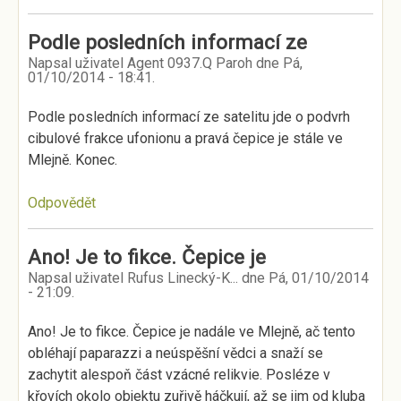
Podle posledních informací ze
Napsal uživatel
Agent 0937.Q Paroh
dne
Pá,
01/10/2014 - 18:41
.
Podle posledních informací ze satelitu jde o podvrh
cibulové frakce ufonionu a pravá čepice je stále ve
Mlejně. Konec.
Odpovědět
Ano! Je to fikce. Čepice je
Napsal uživatel
Rufus Linecký-K...
dne
Pá, 01/10/2014
- 21:09
.
Ano! Je to fikce. Čepice je nadále ve Mlejně, ač tento
obléhají paparazzi a neúspěšní vědci a snaží se
zachytit alespoň část vzácné relikvie. Posléze v
křovích okolo objektu zuřivě háčkují, až se jim od kluba