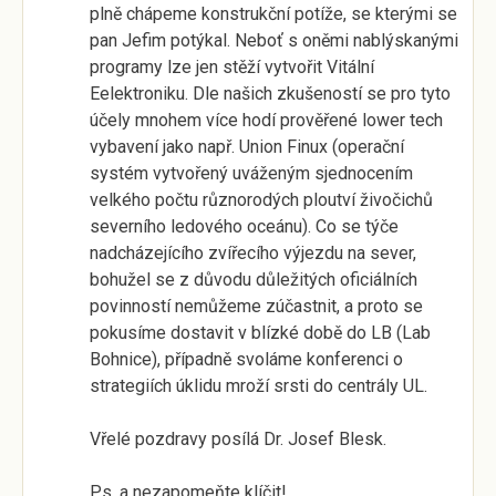
plně chápeme konstrukční potíže, se kterými se
pan Jefim potýkal. Neboť s oněmi nablýskanými
programy lze jen stěží vytvořit Vitální
Eelektroniku. Dle našich zkušeností se pro tyto
účely mnohem více hodí prověřené lower tech
vybavení jako např. Union Finux (operační
systém vytvořený uváženým sjednocením
velkého počtu různorodých ploutví živočichů
severního ledového oceánu). Co se týče
nadcházejícího zvířecího výjezdu na sever,
bohužel se z důvodu důležitých oficiálních
povinností nemůžeme zúčastnit, a proto se
pokusíme dostavit v blízké době do LB (Lab
Bohnice), případně svoláme konferenci o
strategiích úklidu mroží srsti do centrály UL.
Vřelé pozdravy posílá Dr. Josef Blesk.
P.s. a nezapomeňte klíčit!