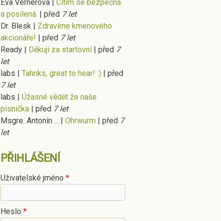
Eva Vernerová
|
Cítím se bezpečná
a posílená.
|
před
7 let
Dr. Blesk
|
Zdravíme kmenového
akcionáře!
|
před
7 let
Ready
|
Děkuji za startovní
|
před
7
let
labs
|
Tahnks, great to hear! :)
|
před
7 let
labs
|
Úžasné vědět že naše
písnička
|
před
7 let
Msgre. Antonín ...
|
Ohrwurm
|
před
7
let
PŘIHLÁŠENÍ
Uživatelské jméno
*
Heslo
*