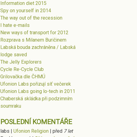
Information diet 2015
Spy on yourself in 2014
The way out of the recession
I hate e-mails
New ways of transport for 2012
Rozprava s Milanem Buričinem
Labská bouda zachráněna / Labská
lodge saved
The Jelly Explorers
Cycle Re-Cycle Club
Grilovačka dle ČHMÚ
Ufonion Labs pořizují síť večerek
Ufonion Labs going lo-tech in 2011
Chaberská skládka při podzimním
soumraku
POSLEDNÍ KOMENTÁŘE
labs
|
Ufonion Religion
|
před
7 let