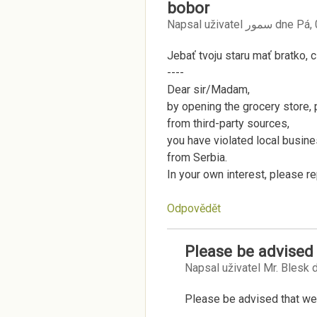
bobor
Napsal uživatel
سمور
dne
Pá,
Jebať tvoju staru mať bratko, 
----
Dear sir/Madam,
by opening the grocery store,
from third-party sources,
you have violated local busine
from Serbia.
In your own interest, please r
Odpovědět
Please be advised
Napsal uživatel
Mr. Blesk
d
Please be advised that we 