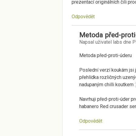
prezentací originálních čili p
Odpovědět
Metoda před-proti
Napsal uživatel
labs
dne
P
Metoda před-proti-úderu
Poslední verzí koukám jsi j
přehlídka rozličných uzen
nadupaným chilli koutkem :
Navrhuji před-proti-úder p
habanero Red crusader ser
Odpovědět