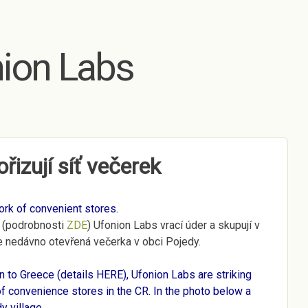
Skip to main content
ion Labs
řizují síť večerek
ork of convenient stores.
 (podrobnosti
ZDE
) Ufonion Labs vrací úder a skupují v
e nedávno otevřená večerka v obci Pojedy.
n to Greece (details
HERE
), Ufonion Labs are striking
f convenience stores in the CR. In the photo below a
y village.