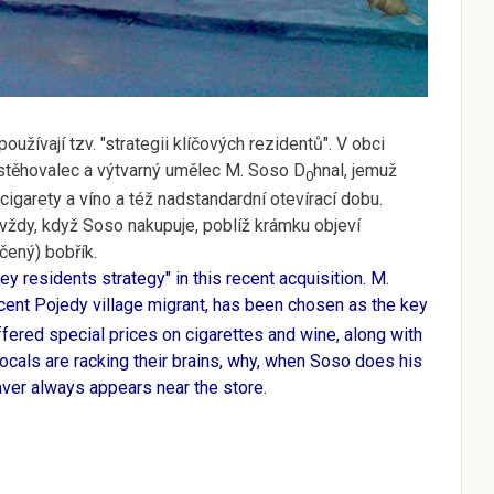
oužívají tzv. "strategii klíčových rezidentů". V obci
stěhovalec a výtvarný umělec M. Soso D
hnal, jemuž
0
cigarety a víno a též nadstandardní otevírací dobu.
 vždy, když Soso nakupuje, poblíž krámku objeví
čený) bobřík.
y residents strategy" in this recent acquisition. M.
recent Pojedy village migrant, has been chosen as the key
fered special prices on cigarettes and wine, along with
cals are racking their brains, why, when Soso does his
aver always appears near the store.