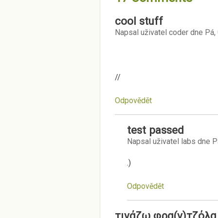
cool stuff
Napsal uživatel
coder
dne
Pá,
//
Odpovědět
test passed
Napsal uživatel
labs
dne
P
.)
Odpovědět
τινάζω φρα(ν)τζόλα