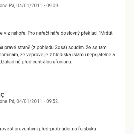
dne
Pá, 04/01/2011 - 09:09
.
je viz nahoře. Pro neřečtináře doslovný překlad: "Mrštit
a pravé straně (z pohledu Sosa) soudím, že se tam
pomínám, že vepřové je z hlediska islámu nepřijatelné a
ahadínů před centrálou ufonionu...
ς
dne
Pá, 04/01/2011 - 09:52
.
rovést preventivní před-proti-úder na fejsbuku