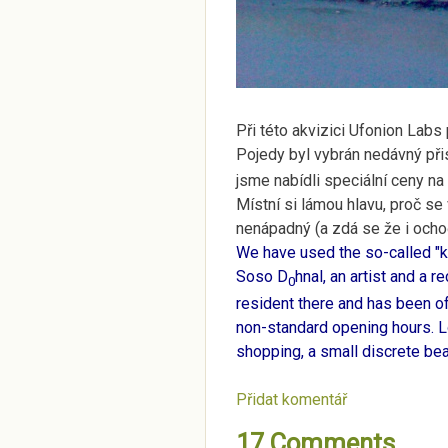
Při této akvizici Ufonion Labs p
Pojedy byl vybrán nedávný při
jsme nabídli speciální ceny na 
Místní si lámou hlavu, proč se
nenápadný (a zdá se že i ocho
We have used the so-called "ke
Soso D
hnal, an artist and a 
0
resident there and has been of
non-standard opening hours. Lo
shopping, a small discrete be
Přidat komentář
17 Comments