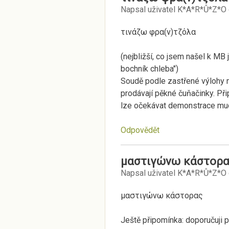
Napsal uživatel
K*A*R*Ů*Z*O
τινάζω φρα(ν)τζόλα
(nejbližší, co jsem našel k MB 
bochník chleba")
Soudě podle zastřené výlohy n
prodávají pěkné čuňačinky. Při
lze očekávat demonstrace mudž
Odpovědět
μαστιγώνω κάστορα
Napsal uživatel
K*A*R*Ů*Z*O
μαστιγώνω κάστορας
Ještě připomínka: doporučuji p