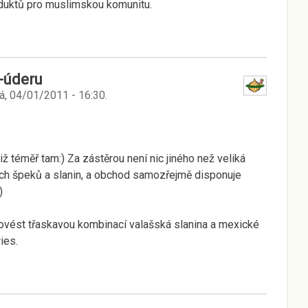
roduktů pro muslimskou komunitu.
-úderu
á, 04/01/2011 - 16:30
.
iž téměř tam:) Za zástěrou není nic jiného než veliká
ých špeků a slanin, a obchod samozřejmě disponuje
)
rovést třaskavou kombinací valašská slanina a mexické
ies.