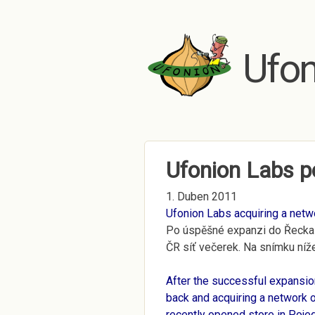
Ufon
Ufonion Labs po
1. Duben 2011
Ufonion Labs acquiring a netw
Po úspěšné expanzi do Řecka
ČR síť večerek. Na snímku níž
After the successful expansio
back and acquiring a network o
recently opened store in Pojed