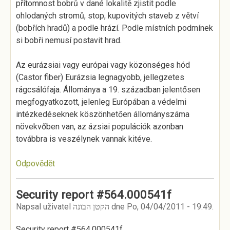
přítomnost bobrů v dané lokalitě zjistit podle
ohlodaných stromů, stop, kupovitých staveb z větví
(bobřích hradů) a podle hrází. Podle místních podmínek
si bobři nemusí postavit hrad.
Az eurázsiai vagy európai vagy közönséges hód
(Castor fiber) Eurázsia legnagyobb, jellegzetes
rágcsálófaja. Állománya a 19. században jelentősen
megfogyatkozott, jelenleg Európában a védelmi
intézkedéseknek köszönhetően állományszáma
növekvőben van, az ázsiai populációk azonban
továbbra is veszélynek vannak kitéve.
Odpovědět
Security report #564.000541f
Napsal uživatel
הקטן הבונה
dne
Po, 04/04/2011 - 19:49
.
Security report #564.000541f