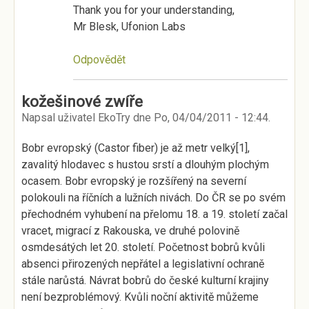
Thank you for your understanding,
Mr Blesk, Ufonion Labs
Odpovědět
kožešinové zwíře
Napsal uživatel
EkoTry
dne
Po, 04/04/2011 - 12:44
.
Bobr evropský (Castor fiber) je až metr velký[1],
zavalitý hlodavec s hustou srstí a dlouhým plochým
ocasem. Bobr evropský je rozšířený na severní
polokouli na říčních a lužních nivách. Do ČR se po svém
přechodném vyhubení na přelomu 18. a 19. století začal
vracet, migrací z Rakouska, ve druhé polovině
osmdesátých let 20. století. Početnost bobrů kvůli
absenci přirozených nepřátel a legislativní ochraně
stále narůstá. Návrat bobrů do české kulturní krajiny
není bezproblémový. Kvůli noční aktivitě můžeme