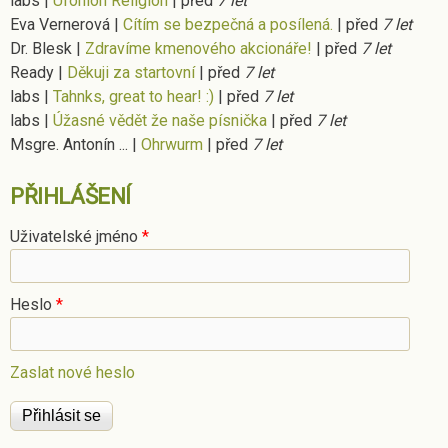
labs
|
Ufonion Religion
|
před
7 let
Eva Vernerová
|
Cítím se bezpečná a posílená.
|
před
7 let
Dr. Blesk
|
Zdravíme kmenového akcionáře!
|
před
7 let
Ready
|
Děkuji za startovní
|
před
7 let
labs
|
Tahnks, great to hear! :)
|
před
7 let
labs
|
Úžasné vědět že naše písnička
|
před
7 let
Msgre. Antonín ...
|
Ohrwurm
|
před
7 let
PŘIHLÁŠENÍ
Uživatelské jméno
*
Heslo
*
Zaslat nové heslo