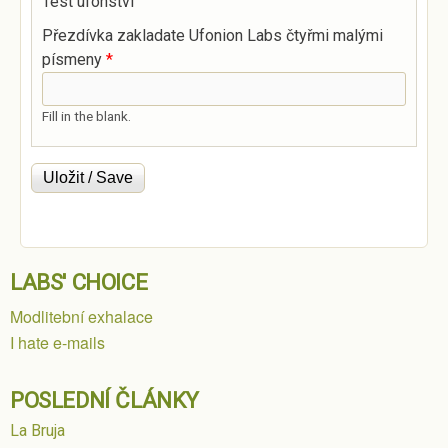
Test ufonství
Přezdívka zakladate Ufonion Labs čtyřmi malými
písmeny
*
Fill in the blank.
LABS' CHOICE
Modlitební exhalace
I hate e-mails
POSLEDNÍ ČLÁNKY
La Bruja