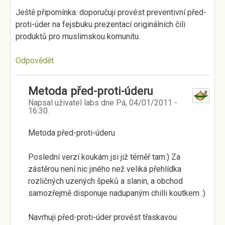
Ještě připomínka: doporučuji provést preventivní před-
proti-úder na fejsbuku prezentací originálních čili
produktů pro muslimskou komunitu.
Odpovědět
Metoda před-proti-úderu
Napsal uživatel
labs
dne
Pá, 04/01/2011 -
16:30
.
Metoda před-proti-úderu
Poslední verzí koukám jsi již téměř tam:) Za
zástěrou není nic jiného než veliká přehlídka
rozličných uzených špeků a slanin, a obchod
samozřejmě disponuje nadupaným chilli koutkem :)
Navrhuji před-proti-úder provést třaskavou