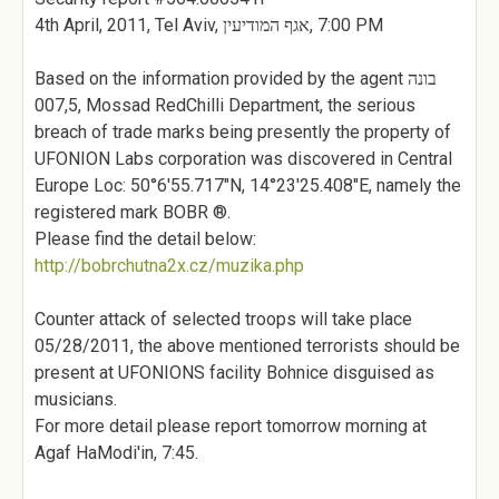
4th April, 2011, Tel Aviv, אגף המודיעין‎, 7:00 PM
Based on the information provided by the agent בונה
007,5, Mossad RedChilli Department, the serious
breach of trade marks being presently the property of
UFONION Labs corporation was discovered in Central
Europe Loc: 50°6'55.717"N, 14°23'25.408"E, namely the
registered mark BOBR ®.
Please find the detail below:
http://bobrchutna2x.cz/muzika.php
Counter attack of selected troops will take place
05/28/2011, the above mentioned terrorists should be
present at UFONIONS facility Bohnice disguised as
musicians.
For more detail please report tomorrow morning at
Agaf HaModi'in, 7:45.