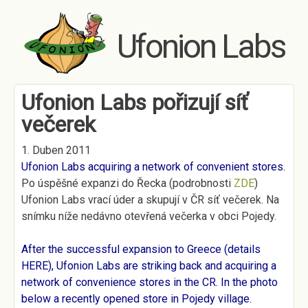
Skip to main content
Ufonion Labs
Ufonion Labs pořizují síť
večerek
1. Duben 2011
Ufonion Labs acquiring a network of convenient stores.
Po úspěšné expanzi do Řecka (podrobnosti
ZDE
)
Ufonion Labs vrací úder a skupují v ČR síť večerek. Na
snímku níže nedávno otevřená večerka v obci Pojedy.
After the successful expansion to Greece (details
HERE
), Ufonion Labs are striking back and acquiring a
network of convenience stores in the CR. In the photo
below a recently opened store in Pojedy village.