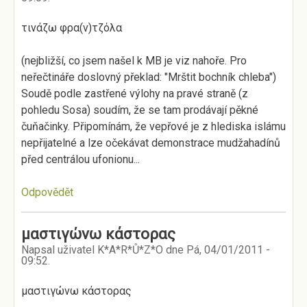
τινάζω φρα(ν)τζόλα
(nejbližší, co jsem našel k MB je viz nahoře. Pro
neřečtináře doslovný překlad: "Mrštit bochník chleba")
Soudě podle zastřené výlohy na pravé straně (z
pohledu Sosa) soudím, že se tam prodávají pěkné
čuňačinky. Připomínám, že vepřové je z hlediska islámu
nepřijatelné a lze očekávat demonstrace mudžahadínů
před centrálou ufonionu...
Odpovědět
μαστιγώνω κάστορας
Napsal uživatel
K*A*R*Ů*Z*O
dne
Pá, 04/01/2011 -
09:52
.
μαστιγώνω κάστορας