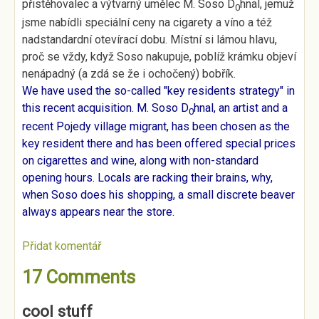
přistěhovalec a výtvarný umělec M. Soso D
hnal, jemuž
0
jsme nabídli speciální ceny na cigarety a víno a též
nadstandardní otevírací dobu. Místní si lámou hlavu,
proč se vždy, když Soso nakupuje, poblíž krámku objeví
nenápadný (a zdá se že i ochočený) bobřík.
We have used the so-called "key residents strategy" in
this recent acquisition. M. Soso D
hnal, an artist and a
0
recent Pojedy village migrant, has been chosen as the
key resident there and has been offered special prices
on cigarettes and wine, along with non-standard
opening hours. Locals are racking their brains, why,
when Soso does his shopping, a small discrete beaver
always appears near the store.
Přidat komentář
17 Comments
cool stuff