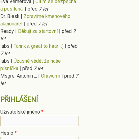
Eva Vernerová
|
Cítím se bezpečná
a posílená.
|
před
7 let
Dr. Blesk
|
Zdravíme kmenového
akcionáře!
|
před
7 let
Ready
|
Děkuji za startovní
|
před
7
let
labs
|
Tahnks, great to hear! :)
|
před
7 let
labs
|
Úžasné vědět že naše
písnička
|
před
7 let
Msgre. Antonín ...
|
Ohrwurm
|
před
7
let
PŘIHLÁŠENÍ
Uživatelské jméno
*
Heslo
*