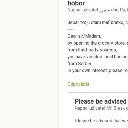
bobor
Napsal uživatel
سمور
dne
Pá,
Jebať tvoju staru mať bratko, 
----
Dear sir/Madam,
by opening the grocery store,
from third-party sources,
you have violated local busine
from Serbia.
In your own interest, please r
Odpovědět
Please be advised
Napsal uživatel
Mr. Blesk
d
Please be advised that we 