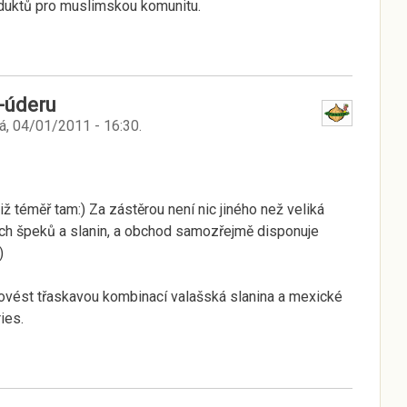
roduktů pro muslimskou komunitu.
-úderu
á, 04/01/2011 - 16:30
.
iž téměř tam:) Za zástěrou není nic jiného než veliká
ých špeků a slanin, a obchod samozřejmě disponuje
)
rovést třaskavou kombinací valašská slanina a mexické
ies.