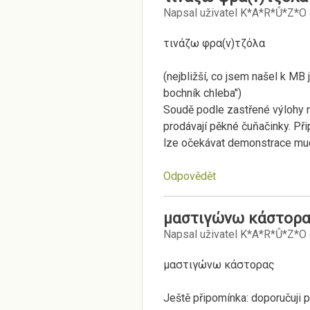
Napsal uživatel
K*A*R*Ů*Z*O
τινάζω φρα(ν)τζόλα
(nejbližší, co jsem našel k MB 
bochník chleba")
Soudě podle zastřené výlohy n
prodávají pěkné čuňačinky. Při
lze očekávat demonstrace mudž
Odpovědět
μαστιγώνω κάστορα
Napsal uživatel
K*A*R*Ů*Z*O
μαστιγώνω κάστορας
Ještě připomínka: doporučuji p