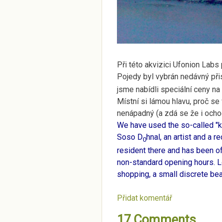
Při této akvizici Ufonion Labs p
Pojedy byl vybrán nedávný při
jsme nabídli speciální ceny na 
Místní si lámou hlavu, proč se
nenápadný (a zdá se že i ocho
We have used the so-called "ke
Soso D
hnal, an artist and a 
0
resident there and has been of
non-standard opening hours. Lo
shopping, a small discrete be
Přidat komentář
17 Comments