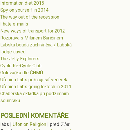
Information diet 2015
Spy on yourself in 2014
The way out of the recession
I hate e-mails
New ways of transport for 2012
Rozprava s Milanem Buričinem
Labská bouda zachráněna / Labská
lodge saved
The Jelly Explorers
Cycle Re-Cycle Club
Grilovačka dle ČHMÚ
Ufonion Labs pořizují síť večerek
Ufonion Labs going lo-tech in 2011
Chaberská skládka při podzimním
soumraku
POSLEDNÍ KOMENTÁŘE
labs
|
Ufonion Religion
|
před
7 let