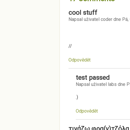
cool stuff
Napsal uživatel
coder
dne
Pá,
//
Odpovědět
test passed
Napsal uživatel
labs
dne
P
.)
Odpovědět
τινάζω φρα(ν)τζόλα