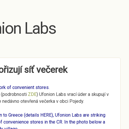
Skip to main content
ion Labs
řizují síť večerek
ork of convenient stores.
 (podrobnosti
ZDE
) Ufonion Labs vrací úder a skupují v
e nedávno otevřená večerka v obci Pojedy.
n to Greece (details
HERE
), Ufonion Labs are striking
f convenience stores in the CR. In the photo below a
y village.