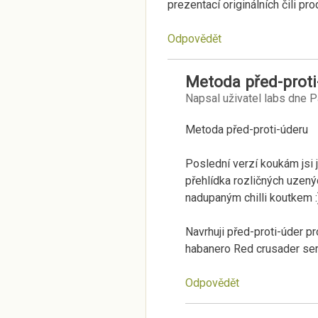
prezentací originálních čili p
Odpovědět
Metoda před-proti
Napsal uživatel
labs
dne
P
Metoda před-proti-úderu
Poslední verzí koukám jsi j
přehlídka rozličných uzen
nadupaným chilli koutkem :
Navrhuji před-proti-úder p
habanero Red crusader ser
Odpovědět