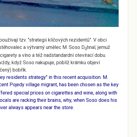
oužívají tzv. "strategii klíčových rezidentů". V obci
stěhovalec a výtvarný umělec M. Soso D
hnal, jemuž
0
cigarety a víno a též nadstandardní otevírací dobu.
 vždy, když Soso nakupuje, poblíž krámku objeví
čený) bobřík.
y residents strategy" in this recent acquisition. M.
recent Pojedy village migrant, has been chosen as the key
fered special prices on cigarettes and wine, along with
cals are racking their brains, why, when Soso does his
aver always appears near the store.