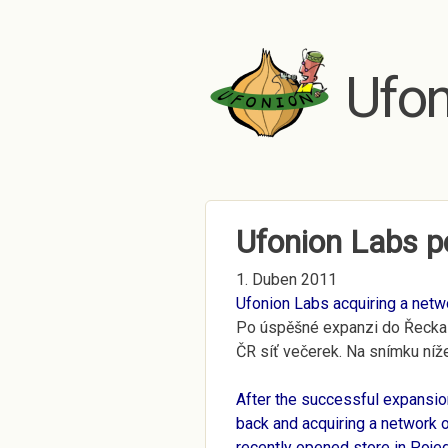
Ufon
Ufonion Labs po
1. Duben 2011
Ufonion Labs acquiring a netw
Po úspěšné expanzi do Řecka
ČR síť večerek. Na snímku níž
After the successful expansio
back and acquiring a network o
recently opened store in Pojed