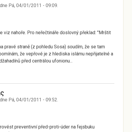
dne
Pá, 04/01/2011 - 09:09
.
je viz nahoře. Pro neřečtináře doslovný překlad: "Mrštit
a pravé straně (z pohledu Sosa) soudím, že se tam
pomínám, že vepřové je z hlediska islámu nepřijatelné a
ahadínů před centrálou ufonionu...
ς
dne
Pá, 04/01/2011 - 09:52
.
rovést preventivní před-proti-úder na fejsbuku