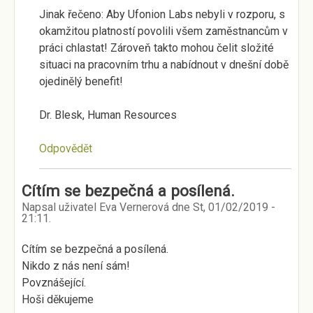
Jinak řečeno: Aby Ufonion Labs nebyli v rozporu, s
okamžitou platností povolili všem zaměstnancům v
práci chlastat! Zároveň takto mohou čelit složité
situaci na pracovním trhu a nabídnout v dnešní době
ojedinělý benefit!
Dr. Blesk, Human Resources
Odpovědět
Cítím se bezpečná a posílená.
Napsal uživatel
Eva Vernerová
dne
St, 01/02/2019 -
21:11
.
Cítím se bezpečná a posílená.
Nikdo z nás není sám!
Povznášející.
Hoši děkujeme