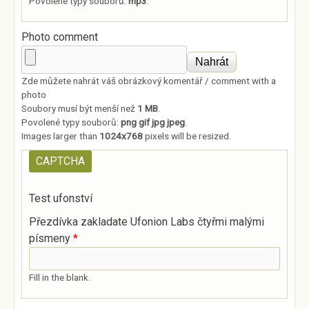
Povolené typy souborů:
mp3
.
Photo comment
Zde můžete nahrát váš obrázkový komentář / comment with a
photo
Soubory musí být menší než
1 MB
.
Povolené typy souborů:
png gif jpg jpeg
.
Images larger than
1024x768
pixels will be resized.
CAPTCHA
Test ufonství
Přezdívka zakladate Ufonion Labs čtyřmi malými
písmeny
*
Fill in the blank.