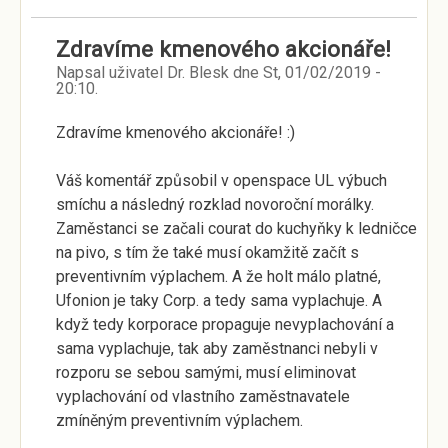
Zdravíme kmenového akcionáře!
Napsal uživatel
Dr. Blesk
dne
St, 01/02/2019 -
20:10
.
Zdravíme kmenového akcionáře! :)
Váš komentář způsobil v openspace UL výbuch
smíchu a následný rozklad novoroční morálky.
Zaměstanci se začali courat do kuchyňky k ledničce
na pivo, s tím že také musí okamžitě začít s
preventivním výplachem. A že holt málo platné,
Ufonion je taky Corp. a tedy sama vyplachuje. A
když tedy korporace propaguje nevyplachování a
sama vyplachuje, tak aby zaměstnanci nebyli v
rozporu se sebou samými, musí eliminovat
vyplachování od vlastního zaměstnavatele
zmíněným preventivním výplachem.