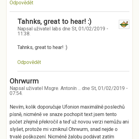
Odpovědět
Tahnks, great to hear! :)
Napsal uživatel
labs
dne
St, 01/02/2019 -
11:38
.
Tahnks, great to hear! :)
Odpovědět
Ohrwurm
Napsal uživatel
Msgre. Antonín ...
dne
St, 01/02/2019 -
07:54
.
Nevím, kolik doporučuje Ufonion maximálně poslechů
písně, nicméně ve snaze pochopit text jsem tento
počet zřejmě překročil a teď už novou verzi nemůžu ani
slyšet, protože mi vzniknul Ohrwurm, snad nejde o
trvalé poškození. Nicméně žalobu podávat zatím