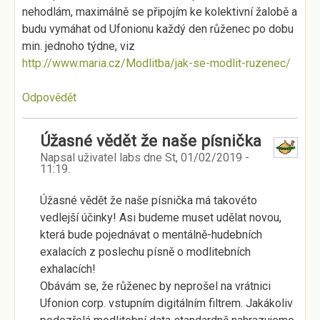
nehodlám, maximálně se připojím ke kolektivní žalobě a
budu vymáhat od Ufonionu každý den růženec po dobu
min. jednoho týdne, viz
http://www.maria.cz/Modlitba/jak-se-modlit-ruzenec/
Odpovědět
Úžasné vědět že naše písnička
Napsal uživatel
labs
dne
St, 01/02/2019 -
11:19
.
Úžasné vědět že naše písnička má takovéto
vedlejší účinky! Asi budeme muset udělat novou,
která bude pojednávat o mentálně-hudebních
exalacích z poslechu písně o modlitebních
exhalacích!
Obávám se, že růženec by neprošel na vrátnici
Ufonion corp. vstupním digitálním filtrem. Jakákoliv