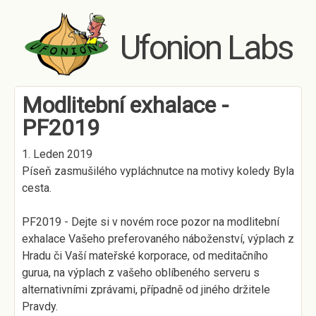
Skip to main content
Ufonion Labs
Modlitební exhalace -
PF2019
1. Leden 2019
Píseň zasmušilého vypláchnutce na motivy koledy Byla
cesta.
PF2019 - Dejte si v novém roce pozor na modlitební
exhalace Vašeho preferovaného náboženství, výplach z
Hradu či Vaší mateřské korporace, od meditačního
gurua, na výplach z vašeho oblíbeného serveru s
alternativními zprávami, případně od jiného držitele
Pravdy.