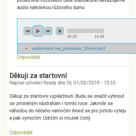
podezřelá modlitební data standardně nahrazujeme
audio nahrávkou růžového šumu:
00:00
14:58
audiocheck.net_pinknoise_15min.mp3
Odpovědět
Děkuji za startovní
Napsal uživatel
Ready
dne
St, 01/02/2019 - 15:33
.
Děkuji za startovní vypláchnutí. Budu se snažit vyhnout
se zmíněným nástrahám i tomto roce. Jakmile se
náhodou do něčeho namočím ihned se pro jistotu vyleju
a pak vymočím. Udržím si mozek čistý.
Odpovědět