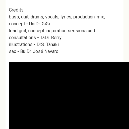
Credits:
bass, guit, drums, vocals, lyrics, production, mix,
concept - UniDr. GiGi
lead guit, concept inspiration sessions and
consultations - TaDr. Berry
illustrations - DrS. Tanaki
sax - BulDr. José Navaro