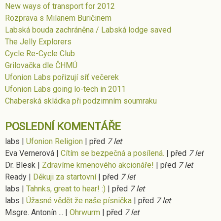
New ways of transport for 2012
Rozprava s Milanem Buričinem
Labská bouda zachráněna / Labská lodge saved
The Jelly Explorers
Cycle Re-Cycle Club
Grilovačka dle ČHMÚ
Ufonion Labs pořizují síť večerek
Ufonion Labs going lo-tech in 2011
Chaberská skládka při podzimním soumraku
POSLEDNÍ KOMENTÁŘE
labs
|
Ufonion Religion
|
před
7 let
Eva Vernerová
|
Cítím se bezpečná a posílená.
|
před
7 let
Dr. Blesk
|
Zdravíme kmenového akcionáře!
|
před
7 let
Ready
|
Děkuji za startovní
|
před
7 let
labs
|
Tahnks, great to hear! :)
|
před
7 let
labs
|
Úžasné vědět že naše písnička
|
před
7 let
Msgre. Antonín ...
|
Ohrwurm
|
před
7 let