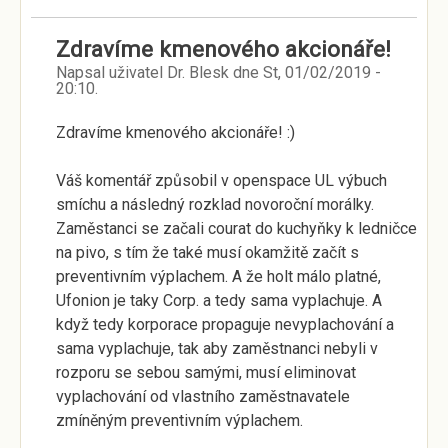
Zdravíme kmenového akcionáře!
Napsal uživatel
Dr. Blesk
dne
St, 01/02/2019 -
20:10
.
Zdravíme kmenového akcionáře! :)
Váš komentář způsobil v openspace UL výbuch
smíchu a následný rozklad novoroční morálky.
Zaměstanci se začali courat do kuchyňky k ledničce
na pivo, s tím že také musí okamžitě začít s
preventivním výplachem. A že holt málo platné,
Ufonion je taky Corp. a tedy sama vyplachuje. A
když tedy korporace propaguje nevyplachování a
sama vyplachuje, tak aby zaměstnanci nebyli v
rozporu se sebou samými, musí eliminovat
vyplachování od vlastního zaměstnavatele
zmíněným preventivním výplachem.