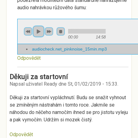
podezřelá modlitební data standardně nahrazujeme
audio nahrávkou růžového šumu:
00:00
14:58
audiocheck.net_pinknoise_15min.mp3
Odpovědět
Děkuji za startovní
Napsal uživatel
Ready
dne
St, 01/02/2019 - 15:33
.
Děkuji za startovní vypláchnutí. Budu se snažit vyhnout
se zmíněným nástrahám i tomto roce. Jakmile se
náhodou do něčeho namočím ihned se pro jistotu vyleju
a pak vymočím. Udržím si mozek čistý.
Odpovědět