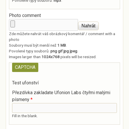
Povolené typy souborů:
mp3
.
Photo comment
Zde můžete nahrát váš obrázkový komentář / comment with a
photo
Soubory musí být menší než
1 MB
.
Povolené typy souborů:
png gif jpg jpeg
.
Images larger than
1024x768
pixels will be resized.
CAPTCHA
Test ufonství
Přezdívka zakladate Ufonion Labs čtyřmi malými
písmeny
*
Fill in the blank.