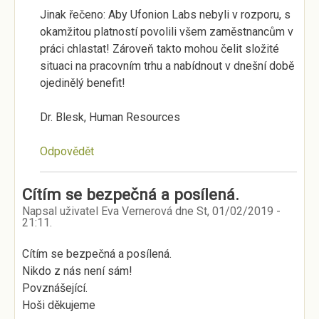
Jinak řečeno: Aby Ufonion Labs nebyli v rozporu, s
okamžitou platností povolili všem zaměstnancům v
práci chlastat! Zároveň takto mohou čelit složité
situaci na pracovním trhu a nabídnout v dnešní době
ojedinělý benefit!
Dr. Blesk, Human Resources
Odpovědět
Cítím se bezpečná a posílená.
Napsal uživatel
Eva Vernerová
dne
St, 01/02/2019 -
21:11
.
Cítím se bezpečná a posílená.
Nikdo z nás není sám!
Povznášející.
Hoši děkujeme