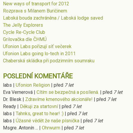
New ways of transport for 2012
Rozprava s Milanem Buričinem
Labská bouda zachráněna / Labská lodge saved
The Jelly Explorers
Cycle Re-Cycle Club
Grilovačka dle ČHMÚ
Ufonion Labs pořizují síť večerek
Ufonion Labs going lo-tech in 2011
Chaberská skládka při podzimním soumraku
POSLEDNÍ KOMENTÁŘE
labs
|
Ufonion Religion
|
před
7 let
Eva Vernerová
|
Cítím se bezpečná a posílená.
|
před
7 let
Dr. Blesk
|
Zdravíme kmenového akcionáře!
|
před
7 let
Ready
|
Děkuji za startovní
|
před
7 let
labs
|
Tahnks, great to hear! :)
|
před
7 let
labs
|
Úžasné vědět že naše písnička
|
před
7 let
Msgre. Antonín ...
|
Ohrwurm
|
před
7 let