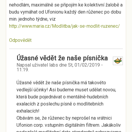
nehodlám, maximálně se připojím ke kolektivní žalobě a
budu vymáhat od Ufonionu každý den růženec po dobu
min. jednoho týdne, viz
http://www.maria.cz/Modlitba/jak-se-modlit-ruzenec/
Odpovědět
Úžasné vědět že naše písnička
Napsal uživatel
labs
dne
St, 01/02/2019 -
11:19
.
Úžasné vědět že naše písnička má takovéto
vedlejší účinky! Asi budeme muset udělat novou,
která bude pojednávat o mentálně-hudebních
exalacích z poslechu písně o modlitebních
exhalacích!
Obávám se, že růženec by neprošel na vrátnici
Ufonion corp. vstupním digitálním filtrem. Jakákoliv