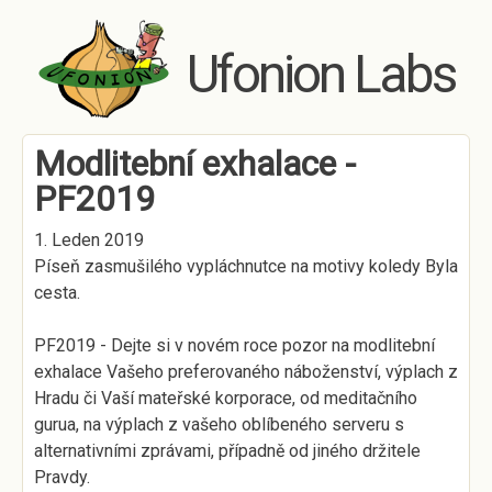
Skip to main content
Ufonion Labs
Modlitební exhalace -
PF2019
1. Leden 2019
Píseň zasmušilého vypláchnutce na motivy koledy Byla
cesta.
PF2019 - Dejte si v novém roce pozor na modlitební
exhalace Vašeho preferovaného náboženství, výplach z
Hradu či Vaší mateřské korporace, od meditačního
gurua, na výplach z vašeho oblíbeného serveru s
alternativními zprávami, případně od jiného držitele
Pravdy.