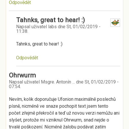
Odpovědět
Tahnks, great to hear! :)
Napsal uživatel
labs
dne
St, 01/02/2019 -
11:38
.
Tahnks, great to hear! :)
Odpovědět
Ohrwurm
Napsal uživatel
Msgre. Antonín ...
dne
St, 01/02/2019 -
07:54
.
Nevím, kolik doporučuje Ufonion maximálně poslechů
písně, nicméně ve snaze pochopit text jsem tento
počet zřejmě překročil a teď už novou verzi nemůžu ani
slyšet, protože mi vzniknul Ohrwurm, snad nejde o
trvalé poškození. Nicméně žalobu podávat zatím