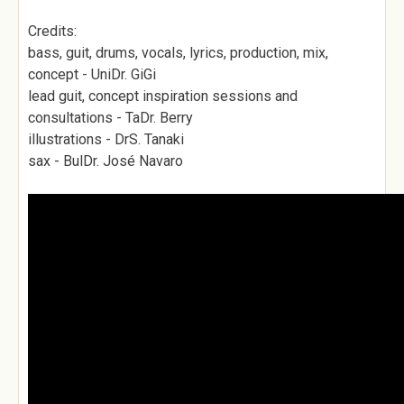
Credits:
bass, guit, drums, vocals, lyrics, production, mix,
concept - UniDr. GiGi
lead guit, concept inspiration sessions and
consultations - TaDr. Berry
illustrations - DrS. Tanaki
sax - BulDr. José Navaro