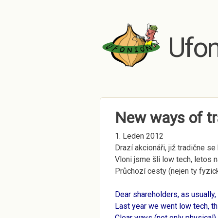
Ufon
New ways of tr
1. Leden 2012
Drazí akcionáři, již tradične 
Vloni jsme šli low tech, letos 
Průchozí cesty (nejen ty fyzic
Dear
shareholders
, as usually
Last year we went low tech, thi
Clear ways (not only physical)