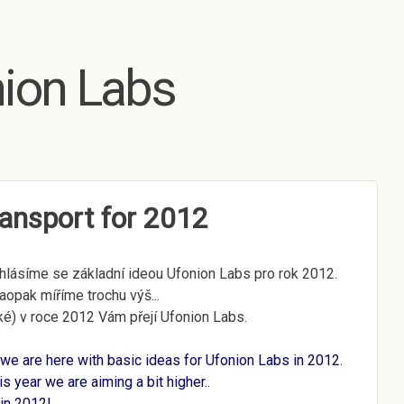
Skip to main content
ion Labs
ansport for 2012
se hlásíme se základní ideou Ufonion Labs pro rok 2012.
naopak míříme trochu výš...
ké) v roce 2012 Vám přejí Ufonion Labs.
, we are here with basic ideas for Ufonion Labs in
2012
.
s year we are aiming a bit higher..
 in
2012
!