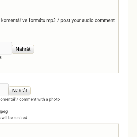
o komentář ve formátu mp3 / post your audio comment
B
.
komentář / comment with a photo
 jpeg
.
 will be resized.