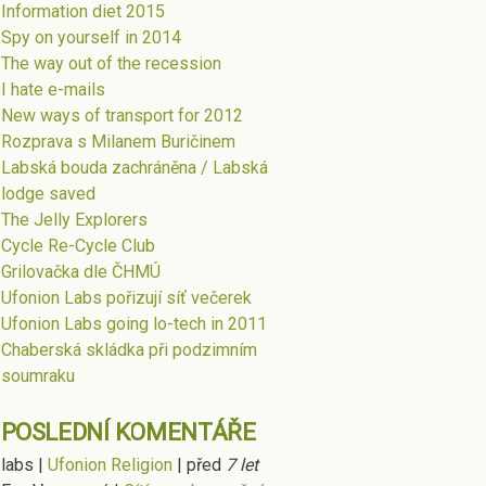
Information diet 2015
Spy on yourself in 2014
The way out of the recession
I hate e-mails
New ways of transport for 2012
Rozprava s Milanem Buričinem
Labská bouda zachráněna / Labská
lodge saved
The Jelly Explorers
Cycle Re-Cycle Club
Grilovačka dle ČHMÚ
Ufonion Labs pořizují síť večerek
Ufonion Labs going lo-tech in 2011
Chaberská skládka při podzimním
soumraku
POSLEDNÍ KOMENTÁŘE
labs
|
Ufonion Religion
|
před
7 let