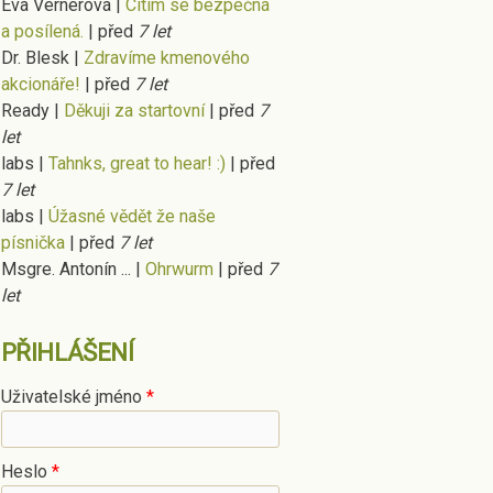
Eva Vernerová
|
Cítím se bezpečná
a posílená.
|
před
7 let
Dr. Blesk
|
Zdravíme kmenového
akcionáře!
|
před
7 let
Ready
|
Děkuji za startovní
|
před
7
let
labs
|
Tahnks, great to hear! :)
|
před
7 let
labs
|
Úžasné vědět že naše
písnička
|
před
7 let
Msgre. Antonín ...
|
Ohrwurm
|
před
7
let
PŘIHLÁŠENÍ
Uživatelské jméno
*
Heslo
*