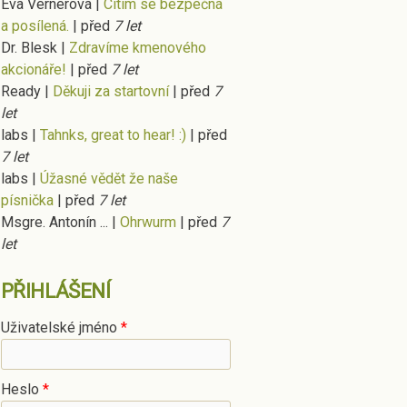
Eva Vernerová
|
Cítím se bezpečná
a posílená.
|
před
7 let
Dr. Blesk
|
Zdravíme kmenového
akcionáře!
|
před
7 let
Ready
|
Děkuji za startovní
|
před
7
let
labs
|
Tahnks, great to hear! :)
|
před
7 let
labs
|
Úžasné vědět že naše
písnička
|
před
7 let
Msgre. Antonín ...
|
Ohrwurm
|
před
7
let
PŘIHLÁŠENÍ
Uživatelské jméno
*
Heslo
*