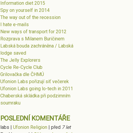
Information diet 2015
Spy on yourself in 2014
The way out of the recession
I hate e-mails
New ways of transport for 2012
Rozprava s Milanem Buričinem
Labská bouda zachráněna / Labská
lodge saved
The Jelly Explorers
Cycle Re-Cycle Club
Grilovačka dle ČHMÚ
Ufonion Labs pořizují síť večerek
Ufonion Labs going lo-tech in 2011
Chaberská skládka při podzimním
soumraku
POSLEDNÍ KOMENTÁŘE
labs
|
Ufonion Religion
|
před
7 let