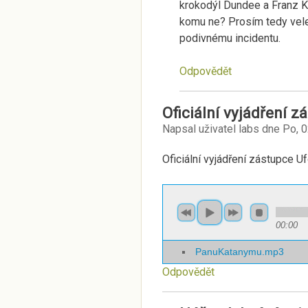
krokodýl Dundee a Franz K
komu ne? Prosím tedy velev
podivnému incidentu.
Odpovědět
Oficiální vyjádření z
Napsal uživatel
labs
dne
Po, 
Oficiální vyjádření zástupce U
00:00
PanuKatanymu.mp3
Odpovědět