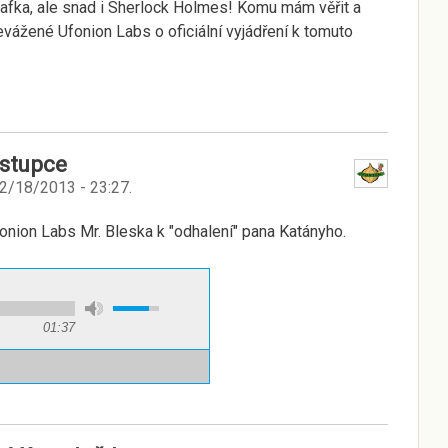
afka, ale snad i Sherlock Holmes! Komu mám věřit a
ážené Ufonion Labs o oficiální vyjádření k tomuto
ástupce
02/18/2013 - 23:27
.
fonion Labs Mr. Bleska k "odhalení" pana Katányho.
01:37