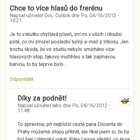
Chce to více hlasů do frerénu
Napsal uživatel
Doc. Čulibrk
dne
Po, 04/16/2012 -
10:21
.
Je to vskutku chytlavá píseň, zní mi v uších i dlouho
poté, co mi zmizel poslední tučný e-mail z Inboxu. Jen
trochu škoda, že ve studiu nebylo smícháno více
hlasových stop, takový multihlas s tak zajímavou
barvou, to by teprve bylo ...
Odpovědět
Díky za podnět!
Napsal uživatel
labs
dne
Po, 04/16/2012 -
11:48
.
To spravíme, při nejbližší cestě pana Docenta do
Prahy můžeme stopu přihrát, ale říkal jsem si, že by
byl fajn i dámský vokál, Kláry Lesse ideální, co ta na