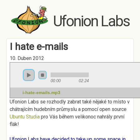
Skip to main content
Ufonion Labs
I hate e-mails
10. Duben 2012
00:00
02:24
i-hate-emails.mp3
Ufonion Labs se rozhodly zabrat také nějaké to místo v
chátrajícím hudebním průmyslu a pomocí open source
Ubuntu Studia
pro Vás během velikonoc nahrály první
flák!
Ufonion Labs have decided to take up some space in