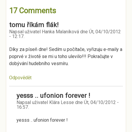
17 Comments
tomu říkám flák!
Napsal uživatel
Hanka Malaníková
dne
Út, 04/10/2012
- 12:17
.
Díky za píseň dne! Sedím u počítače, vyřizuju e-maily a
poprvé v životě se mi u toho ulevilo!!! Pokračujte v
dobývání hudebního vesmíru.
Odpovědět
yesss .. ufonion forever !
Napsal uživatel
Klára Lesse
dne
Út, 04/10/2012 -
16:57
.
yesss .. ufonion forever !