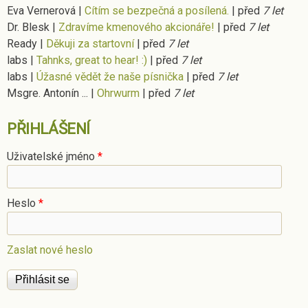
Eva Vernerová
|
Cítím se bezpečná a posílená.
|
před
7 let
Dr. Blesk
|
Zdravíme kmenového akcionáře!
|
před
7 let
Ready
|
Děkuji za startovní
|
před
7 let
labs
|
Tahnks, great to hear! :)
|
před
7 let
labs
|
Úžasné vědět že naše písnička
|
před
7 let
Msgre. Antonín ...
|
Ohrwurm
|
před
7 let
PŘIHLÁŠENÍ
Uživatelské jméno
*
Heslo
*
Zaslat nové heslo