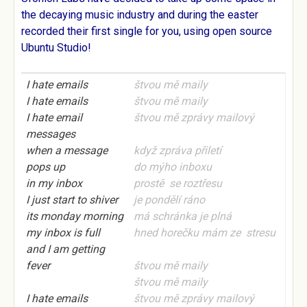
the decaying music industry and during the easter
recorded their first single for you, using open source
Ubuntu Studio
!
I hate emails
štvou mě maily
I hate emails
štvou mě maily
I hate email
štvou mě
zprávy
mailový
messages
when a message
když zpráva přiletí
pops up
do mýho inboxu
in my inbox
prostě se roztřesu
I just start to shiver
je pondělí ráno
its monday morning
má schránka je plná
my inbox is full
hned horečku mám ze stresu
and I am getting
fever
štvou mě maily
štvou mě maily
I hate emails
štvou mě
zprávy
mailový