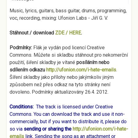
Music, lyrics, guitars, bass guitar, drums, programming,
voc, recording, mixing: Ufonion Labs - Jiří G. V.
Stáhnout / download
ZDE / HERE
.
Podmínky:
Flák je vydán pod licencí Creative
Commons. Můžete si skladbu stáhnout pro nekomerční
použití, šiření skladby je vítané
posíláním nebo
sdílením odkazu
http://ufonion.com/i-hate-emails
.
Šíření skladby jako přílohy nebo jakýmkoliv jiným
způsobem než přes odkaz na tyto stránky není
dovoleno
.
Podmínky aktualizovány 26.4. 2012.
Conditions:
The track is licensed under Creative
Commons. You can download the track and use it non-
commercially, but if you want to distribute it, please do
so via
sending or sharing the
http://ufonion.com/i-hate-
emails
link. Sending the song as an attachment or