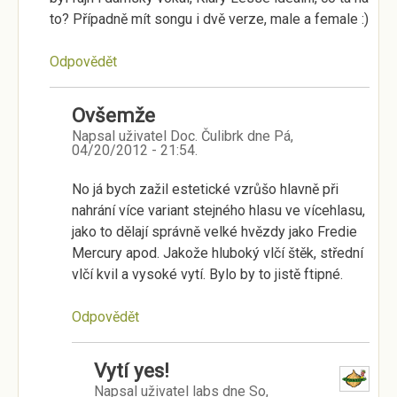
to? Případně mít songu i dvě verze, male a female :)
Odpovědět
Ovšemže
Napsal uživatel
Doc. Čulibrk
dne
Pá,
04/20/2012 - 21:54
.
No já bych zažil estetické vzrůšo hlavně při
nahrání více variant stejného hlasu ve vícehlasu,
jako to dělají správně velké hvězdy jako Fredie
Mercury apod. Jakože hluboký vlčí štěk, střední
vlčí kvil a vysoké vytí. Bylo by to jistě ftipné.
Odpovědět
Vytí yes!
Napsal uživatel
labs
dne
So,