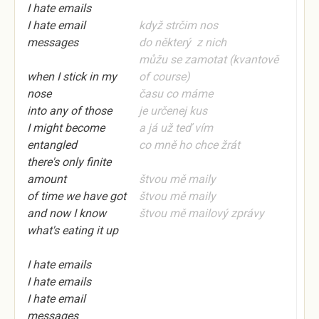
I hate emails
I hate email
když strčim nos
messages
do některý z nich
můžu se zamotat (kvantově
when I stick in my
of course)
nose
času co máme
into any of those
je určenej kus
I might become
a já už teď vím
entangled
co mně ho
chce
žrát
there's only finite
amount
štvou mě maily
of time we have got
štvou mě maily
and now I know
štvou mě mailový zprávy
what's eating it up
I hate emails
I hate emails
I hate email
messages