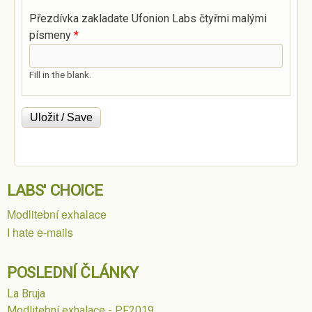
Přezdívka zakladate Ufonion Labs čtyřmi malými
písmeny
*
Fill in the blank.
LABS' CHOICE
Modlitební exhalace
I hate e-mails
POSLEDNÍ ČLÁNKY
La Bruja
Modlitební exhalace - PF2019