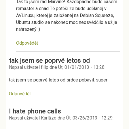
Tak to jsem rád Marvine! Každopádně bude časem
remaster a snad Tě potěší že bude udělanej v
AVLinuxu, kterej je založenej na Debian Squeeze,
Ubuntu studio se nakonec moc neosvědčilo a už je
nahrazený :)
Odpovědět
tak jsem se poprvé letos od
Napsal uživatel
filip
dne
Út, 01/01/2013 - 13:28
.
tak jsem se poprvé letos od srdce pobavil. super
Odpovědět
I hate phone calls
Napsal uživatel
Karlůzo
dne
Út, 03/26/2013 - 12:29
.