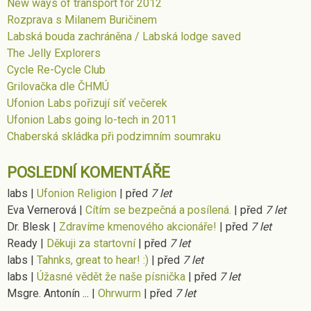
New ways of transport for 2012
Rozprava s Milanem Buričinem
Labská bouda zachráněna / Labská lodge saved
The Jelly Explorers
Cycle Re-Cycle Club
Grilovačka dle ČHMÚ
Ufonion Labs pořizují síť večerek
Ufonion Labs going lo-tech in 2011
Chaberská skládka při podzimním soumraku
POSLEDNÍ KOMENTÁŘE
labs
|
Ufonion Religion
|
před
7 let
Eva Vernerová
|
Cítím se bezpečná a posílená.
|
před
7 let
Dr. Blesk
|
Zdravíme kmenového akcionáře!
|
před
7 let
Ready
|
Děkuji za startovní
|
před
7 let
labs
|
Tahnks, great to hear! :)
|
před
7 let
labs
|
Úžasné vědět že naše písnička
|
před
7 let
Msgre. Antonín ...
|
Ohrwurm
|
před
7 let