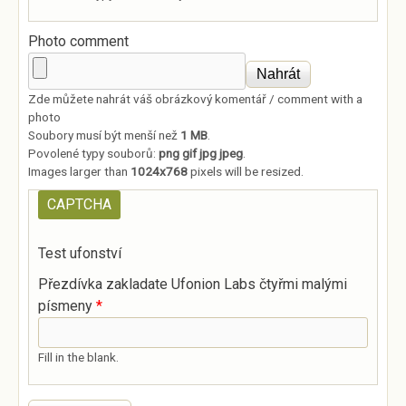
Photo comment
Zde můžete nahrát váš obrázkový komentář / comment with a
photo
Soubory musí být menší než
1 MB
.
Povolené typy souborů:
png gif jpg jpeg
.
Images larger than
1024x768
pixels will be resized.
CAPTCHA
Test ufonství
Přezdívka zakladate Ufonion Labs čtyřmi malými
písmeny
*
Fill in the blank.