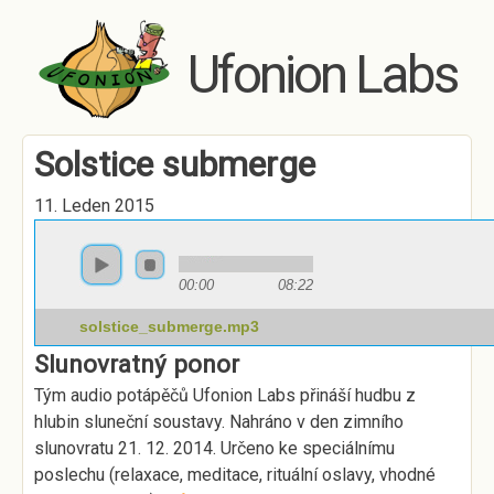
Skip to main content
Ufonion Labs
Solstice submerge
11. Leden 2015
00:00
08:22
solstice_submerge.mp3
Slunovratný ponor
Tým audio potápěčů Ufonion Labs přináší hudbu z
hlubin sluneční soustavy. Nahráno v den zimního
slunovratu 21. 12. 2014. Určeno ke speciálnímu
poslechu (relaxace, meditace, rituální oslavy, vhodné