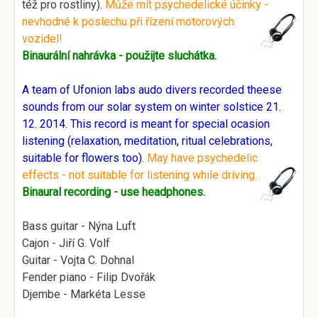
též pro rostliny).
Může mít psychedelické účinky -
nevhodné k poslechu při řízení motorových
vozidel!
B
ina
urální nahrávka - použijte sluchátka.
A team of Ufonion labs audo divers recorded theese
sounds from our solar system on winter solstice 21.
12. 2014. This record is meant for special ocasion
listening (relaxation, meditation, ritual celebrations,
suitable for flowers too)
.
May have psychedelic
effects - not suitable for listening while
driving.
B
inaural recording - use headphones.
Bass guitar - Nýna Luft
Cajon - Jiří G. Volf
Guitar - Vojta C. Dohnal
Fender piano - Filip Dvořák
Djembe - Markéta Lesse