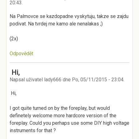
20:43
.
Na Palmovce se kazdopadne vyskytuju, takze se zajdu
podivat. Na tvrdej me kamo ale nenalakas ;)
(2x)
Odpovědět
Hi,
Napsal uživatel
lady666
dne
Po, 05/11/2015 - 23:04
.
Hi,
I got quite turned on by the foreplay, but would
definetely welcome more hardcore version of the
foreplay. Could you perhaps use some DIY high voltage
instruments for that ?