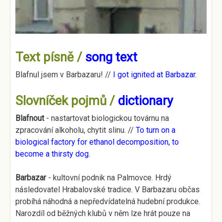
Text písně /
song text
Blafnul jsem v Barbazaru! //
I got ignited at Barbazar.
Slovníček pojmů /
dictionary
Blafnout
- nastartovat biologickou továrnu na
zpracování alkoholu, chytit slinu. //
To turn on a
biological factory for ethanol decomposition, to
become a thirsty dog.
Barbazar
- kultovní podnik na Palmovce. Hrdý
následovatel Hrabalovské tradice. V Barbazaru občas
probíhá náhodná a nepředvídatelná hudební produkce.
Narozdíl od běžných klubů v něm lze hrát pouze na