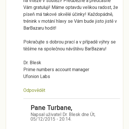
na vítěze v soutěži! Předběžně a předčasně
Vám gratuluji! Máme optavdu velikou radost, že
píseň má takové skvělé účinky! Každopádně,
trénink v motání hlavy se Vám bude jisto jistě v
BarBazaru hodit!
Pokračujte s dobrou prací a v případě výhry se
těšíme na společnou návštěvu BarBazaru!
Dr. Blesk
Prime numbers account manager
Ufonion Labs
Odpovědět
Pane Turbane,
Napsal uživatel
Dr. Blesk
dne
Út,
05/12/2015 - 20:14
.