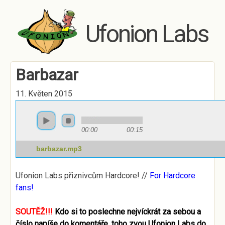
Skip to main content
Ufonion Labs
Barbazar
11. Květen 2015
00:00
00:15
barbazar.mp3
Ufonion Labs přiznivcům Hardcore! //
For Hardcore
fans!
SOUTĚŽ!!!
Kdo si to poslechne nejvíckrát za sebou a
číslo napíše do komentáře, toho zvou Ufonion Labs do