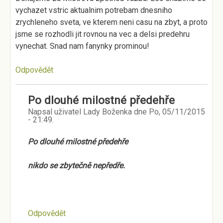
vychazet vstric aktualnim potrebam dnesniho
zrychleneho sveta, ve kterem neni casu na zbyt, a proto
jsme se rozhodli jit rovnou na vec a delsi predehru
vynechat. Snad nam fanynky prominou!
Odpovědět
Po dlouhé milostné předehře
Napsal uživatel
Lady Boženka
dne
Po, 05/11/2015
- 21:49
.
Po dlouhé milostné předehře
nikdo se zbytečně nepředře.
Odpovědět