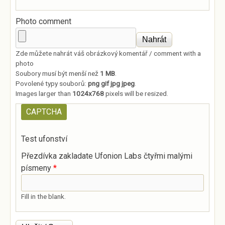
Photo comment
Zde můžete nahrát váš obrázkový komentář / comment with a
photo
Soubory musí být menší než
1 MB
.
Povolené typy souborů:
png gif jpg jpeg
.
Images larger than
1024x768
pixels will be resized.
CAPTCHA
Test ufonství
Přezdívka zakladate Ufonion Labs čtyřmi malými
písmeny
*
Fill in the blank.