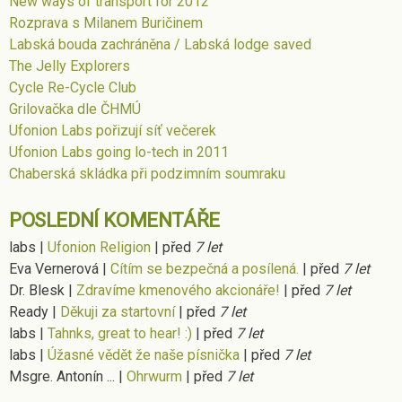
New ways of transport for 2012
Rozprava s Milanem Buričinem
Labská bouda zachráněna / Labská lodge saved
The Jelly Explorers
Cycle Re-Cycle Club
Grilovačka dle ČHMÚ
Ufonion Labs pořizují síť večerek
Ufonion Labs going lo-tech in 2011
Chaberská skládka při podzimním soumraku
POSLEDNÍ KOMENTÁŘE
labs
|
Ufonion Religion
|
před
7 let
Eva Vernerová
|
Cítím se bezpečná a posílená.
|
před
7 let
Dr. Blesk
|
Zdravíme kmenového akcionáře!
|
před
7 let
Ready
|
Děkuji za startovní
|
před
7 let
labs
|
Tahnks, great to hear! :)
|
před
7 let
labs
|
Úžasné vědět že naše písnička
|
před
7 let
Msgre. Antonín ...
|
Ohrwurm
|
před
7 let