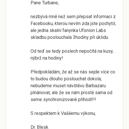
Pane Turbane,
nezbývá mně než sem přepsat informaci z
Facebooku, kterou nevím zda jste pochytil,
ale jedna skalní fanynka Ufonion Labs
skladbu poslouchala 3hodiny při úklidu.
Od teď se tedy poslech nepočítá na kusy,
nýbrž na hodiny!
Předpokládám, že až se nás sejde více co
to budou dlouho poslouchat dokola,
nebudeme muset návštěvu Barbazaru
plnánovat, ale že se nám prostě sama od
seme synchronizovaně přihodí!!!
S respektem k Vašěemu výkonu,
Dr. Blesk